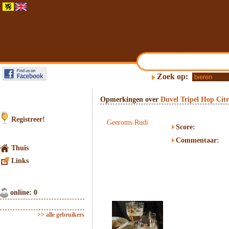
Zoek op:
Opmerkingen over
Duvel Tripel Hop Citr
Registreer!
Geeroms Rudi
Score:
Commentaar:
Thuis
Links
online: 0
>> alle gebruikers