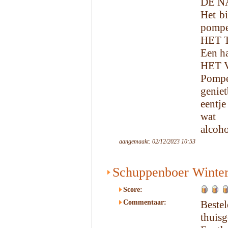
DE N
Het bi
pompel
HET 
Een ha
HET 
Pompe
genie
eentje
wat 
alcoho
aangemaakt: 02/12/2023 10:53
Schuppenboer Winte
Score:
Commentaar:
Beste
thuisg