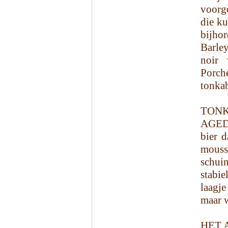
voorge
die k
bijho
Barle
noir 
Porche
tonka
TON
AGED
bier 
moussi
schui
stabi
laagje
maar w
HET 