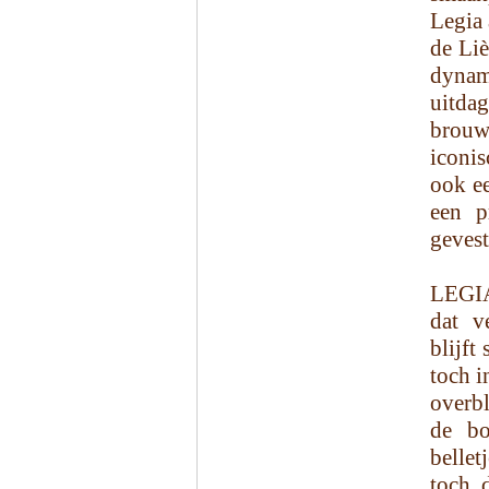
Legia
de Liè
dynam
uitda
brouw
iconi
ook ee
een p
gevest
LEGIA
dat v
blijft
toch i
overbl
de bo
belle
toch 