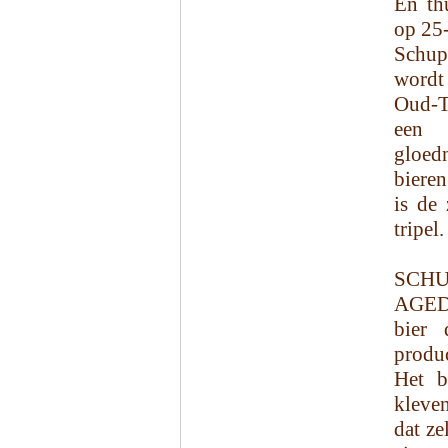
En th
op 25
Schup
wordt
Oud-T
een 
gloed
bieren
is de
tripel.
SCH
AGED 
bier 
produc
Het b
kleven
dat ze