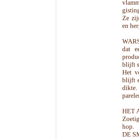
vlamm
gistin
Ze zij
en her
WARSA
dat e
produ
blijft
Het vo
blijft
dikte
parele
HET 
Zoetig
hop.
DE S