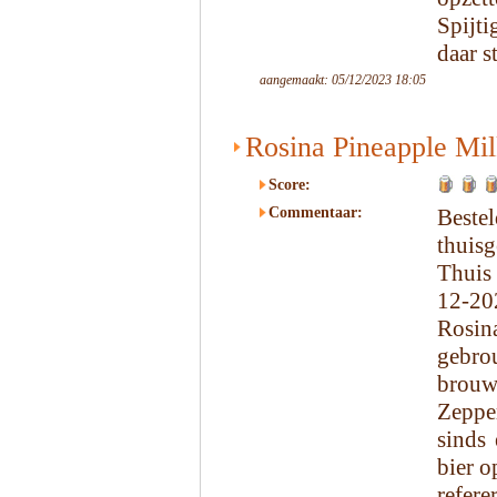
Spijt
daar s
aangemaakt: 05/12/2023 18:05
Rosina Pineapple Mi
Score:
Commentaar:
Beste
thuisg
Thuis
12-20
Rosi
gebro
brou
Zeppe
sinds
bier o
refer