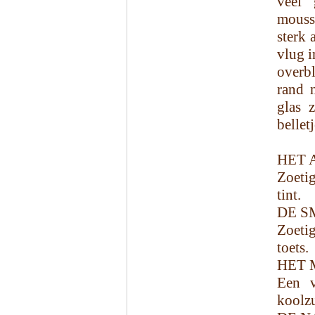
veel 
moussi
sterk 
vlug i
overb
rand 
glas 
bellet
HET 
Zoetig
tint.
DE S
Zoetig
toets.
HET 
Een v
koolzu