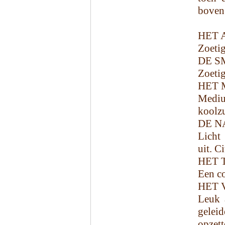
boven
HET 
Zoetig
DE S
Zoetig
HET 
Mediu
koolzu
DE N
Licht 
uit. C
HET 
Een co
HET 
Leuk 
gelei
opzet