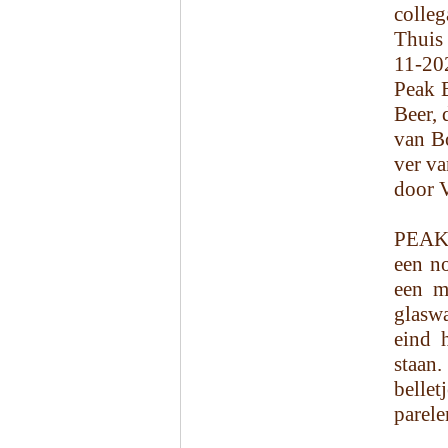
colleg
Thuis
11-20
Peak 
Beer, 
van Bo
ver va
door V
PEAK 
een n
een m
glaswa
eind 
staan
belle
parele