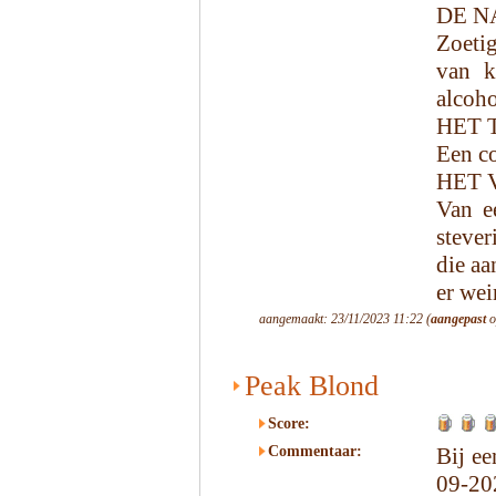
DE N
Zoetig
van ke
alcoho
HET 
Een co
HET 
Van e
stever
die aa
er wei
aangemaakt: 23/11/2023 11:22 (
aangepast
o
Peak Blond
Score:
Commentaar:
Bij ee
09-20