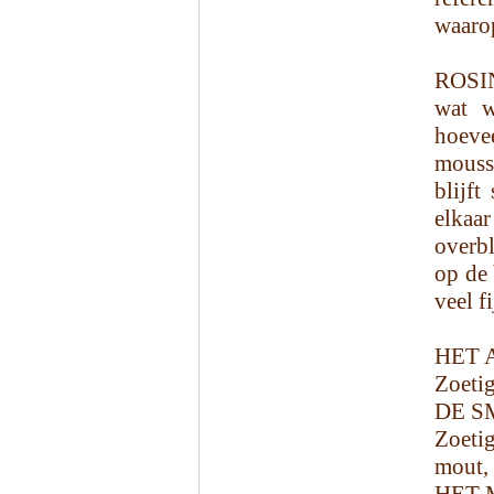
waaro
ROSI
wat w
hoeve
mouss
blijft
elkaa
overbl
op de 
veel f
HET 
Zoetig
DE S
Zoetig
mout,