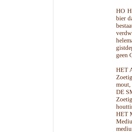
HO HO
bier d
bestaa
verdw
helem
gistde
geen C
HET
Zoeti
mout, 
DE S
Zoetig
houtti
HET 
Mediu
medium