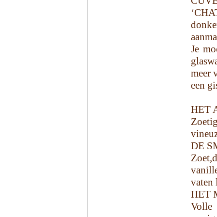
CUV
‘CHA
donker
aanma
Je moe
glaswa
meer v
een gi
HET 
Zoetig
vineuz
DE S
Zoet,d
vanill
vaten 
HET 
Volle