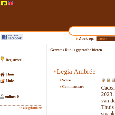
Zoek op:
Geeroms Rudi's geproefde bieren
Registreer!
Legia Ambrée
Thuis
Score:
Links
Commentaar:
Cadeau
2023.
online: 0
van de
Thui
>> alle gebruikers
smaak