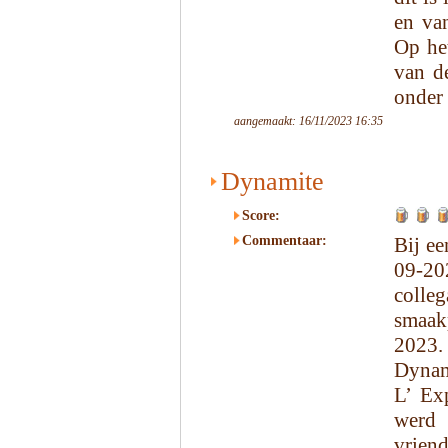
en van
Op he
van d
onder 
aangemaakt: 16/11/2023 16:35
Dynamite
Score:
Commentaar:
Bij ee
09-20
coll
smaakp
2023.
Dynam
L’ Ex
werd 
vrien