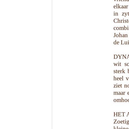
elkaar
in zy
Chri
combin
Johan 
de Lui
DYNAM
wit s
sterk 
heel v
ziet n
maar e
omho
HET 
Zoetig
klein