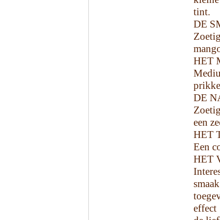
tint.
DE S
Zoetig
mango 
HET 
Mediu
prikke
DE N
Zoetig
een ze
HET 
Een co
HET 
Inter
smaa
toege
effect