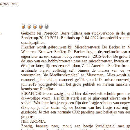
4/2022 18:58
:
Gekocht bij Poseidon Beers tijdens een stockverkoop in de g
Sander op 30-10-2021. En thuis op 9-04-2022 beoordeeld samen
smaakpapillen.
Pikaflor wordt gebrouwen bij Microbrouwerij De Backer in 
Wetteren. Brouwer Steffen De Backer begon de zoektocht naar
eigen bier na een cursus hobbybrouwen in 2015-2016. De grote b
de stap van een hobbybrouwer naar een microbrouwer, kwam er 
één jaar later, tijdens een reis door Zuid-Amerika. Steffen brou
artisanale bieren volledig zelf binnen de muren van de v
watermolen "de Maelbroekmolen" te Massemen. Alles wordt te
manueel gebotteld en manueel geëtiketteerd. De microbrouweri
juli 2019 voorgesteld aan het grote publiek en meteen maakte 
kennis met Pikaflor.
PIKAFLOR is een wazig blond bier dat veel wit schuim producee
dik-wollige vorm. Het blijft sterk aan je glaswand kleven en b
stabiel. Wat later heb je nog een fijn dun laagje schuim van ong
dikte op je bier staan. Op de bodem van het flesje rest nog 
gistdepot. Je ziet een normale CO2 pareling met belletjes van e
grootte.
HET AROMA:
Zoetig, banaan, peer, mout, een beetje kruidigheid met 