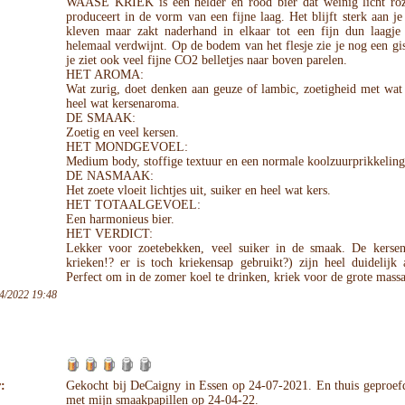
WAASE KRIEK is een helder en rood bier dat weinig licht ro
produceert in de vorm van een fijne laag. Het blijft sterk aan j
kleven maar zakt naderhand in elkaar tot een fijn dun laagje 
helemaal verdwijnt. Op de bodem van het flesje zie je nog een gi
je ziet ook veel fijne CO2 belletjes naar boven parelen.
HET AROMA:
Wat zurig, doet denken aan geuze of lambic, zoetigheid met wat
heel wat kersenaroma.
DE SMAAK:
Zoetig en veel kersen.
HET MONDGEVOEL:
Medium body, stoffige textuur en een normale koolzuurprikkeling
DE NASMAAK:
Het zoete vloeit lichtjes uit, suiker en heel wat kers.
HET TOTAALGEVOEL:
Een harmonieus bier.
HET VERDICT:
Lekker voor zoetebekken, veel suiker in de smaak. De kersen
krieken!? er is toch kriekensap gebruikt?) zijn heel duidelijk
Perfect om in de zomer koel te drinken, kriek voor de grote massa
4/2022 19:48
:
Gekocht bij DeCaigny in Essen op 24-07-2021. En thuis geproef
met mijn smaakpapillen op 24-04-22.