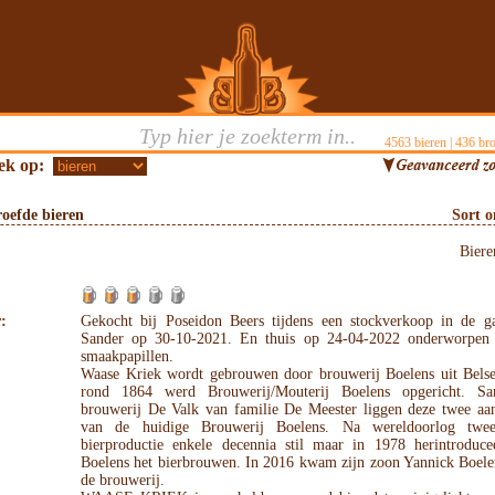
4563
bieren |
436
bro
ek op:
oefde bieren
Sort 
Bier
:
Gekocht bij Poseidon Beers tijdens een stockverkoop in de g
Sander op 30-10-2021. En thuis op 24-04-2022 onderworpen
smaakpapillen.
Waase Kriek wordt gebrouwen door brouwerij Boelens uit Belse
rond 1864 werd Brouwerij/Mouterij Boelens opgericht. S
brouwerij De Valk van familie De Meester liggen deze twee aan
van de huidige Brouwerij Boelens. Na wereldoorlog twe
bierproductie enkele decennia stil maar in 1978 herintroduce
Boelens het bierbrouwen. In 2016 kwam zijn zoon Yannick Boele
de brouwerij.