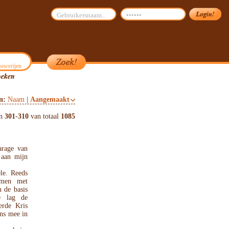
uwerijen
on:
Naam
|
Aangemaakt
en
301
-
310
van totaal
1085
arage van
 aan mijn
le. Reeds
amen met
 de basis
e lag de
erde Kris
ns mee in