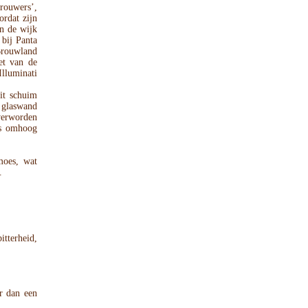
rouwers’,
ordat zijn
n de wijk
bij Panta
rouwland
et van de
lluminati
it schuim
 glaswand
 verworden
es omhoog
moes, wat
.
itterheid,
er dan een