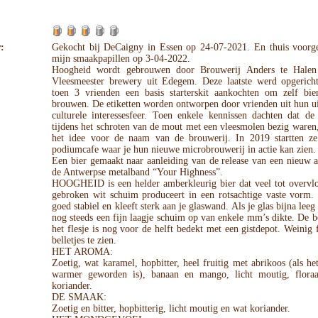
:
Gekocht bij DeCaigny in Essen op 24-07-2021. En thuis voorge
mijn smaakpapillen op 3-04-2022.
Hoogheid wordt gebrouwen door Brouwerij Anders te Halen
Vleesmeester brewery uit Edegem. Deze laatste werd opgerich
toen 3 vrienden een basis starterskit aankochten om zelf bie
brouwen. De etiketten worden ontworpen door vrienden uit hun u
culturele interessesfeer. Toen enkele kennissen dachten dat de
tijdens het schroten van de mout met een vleesmolen bezig waren
het idee voor de naam van de brouwerij. In 2019 startten z
podiumcafe waar je hun nieuwe microbrouwerij in actie kan zien.
Een bier gemaakt naar aanleiding van de release van een nieuw 
de Antwerpse metalband “Your Highness”.
HOOGHEID is een helder amberkleurig bier dat veel tot overvlo
gebroken wit schuim produceert in een rotsachtige vaste vorm. 
goed stabiel en kleeft sterk aan je glaswand. Als je glas bijna leeg 
nog steeds een fijn laagje schuim op van enkele mm’s dikte. De
het flesje is nog voor de helft bedekt met een gistdepot. Weinig
belletjes te zien.
HET AROMA:
Zoetig, wat karamel, hopbitter, heel fruitig met abrikoos (als he
warmer geworden is), banaan en mango, licht moutig, flora
koriander.
DE SMAAK:
Zoetig en bitter, hopbitterig, licht moutig en wat koriander.