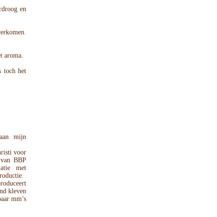
erdroog en
overkomen.
et aroma.
s toch het
aan mijn
risti voor
t van BBP
tatie met
roductie.
roduceert
and kleven
 paar mm’s