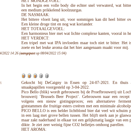
HET MONDGEVOEL:
In het begin een volle body die echter snel verwaterd, wat bitt
een medium prikkelend koolzuurgas.
DE NASMAAK:
Het bittere vloeit lang uit, voor sommigen kan dit heel bitter 
Een kleine droge tint en nog wat koriander.
HET TOTAALGEVOEL:
Een harmonieus bier met wat lichte complexe kanten, vooral in h
HET VERDICT:
Een tripel met wat IPA invloeden maar toch niet te bitter. Het i
zoete en het leuke aroma dat het hier aangenaam maakt voor mij.
4/2022 14:26 (
aangepast
op 08/04/2022 15:04)
:
Gekocht bij DeCaigny in Essen op 24-07-2021. En thuis 
smaakpapillen voorgesteld op 3-04-2022.
Pico Bello (blik) wordt gebrouwen bij de Proefbrouwerij uit Loch
brouwerij ‘Brussels Beer Project’. Gebrouwen naar een recep
volgens een nieuw gistingsproces; een alternatieve fermen
giststammen die fruitige esters creëren met een minimale alcoholp
PICO BELLO is een helder lichtblond bier dat veel wit schuim p
in een laag met grove bellen tussen. Het blijft sterk aan je glasw
maar zakt naderhand in elkaar tot een gelijkmatig laagje van een
dikte. Je ziet zeer weinig fijne CO2 belletjes omhoog parellen.
HET AROMA: