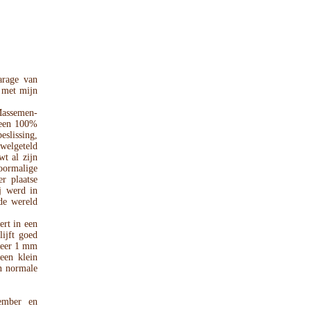
arage van
 met mijn
Massemen-
 een 100%
eslissing,
welgeteld
wt al zijn
oormalige
r plaatse
j werd in
de wereld
rt in een
lijft goed
eveer 1 mm
een klein
en normale
gember en