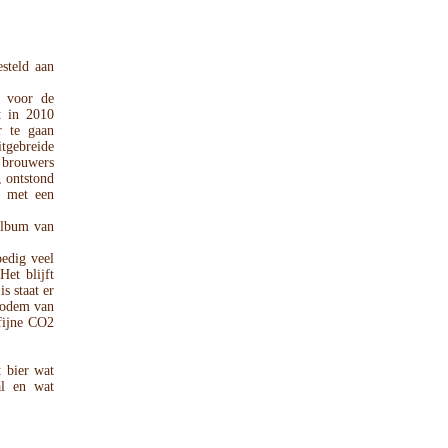
steld aan
 voor de
t in 2010
r te gaan
itgebreide
 brouwers
, ontstond
e met een
album van
edig veel
Het blijft
is staat er
 bodem van
 fijne CO2
t bier wat
al en wat