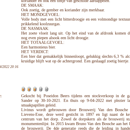
koriander en ook een tintje van geschilde aardappelen.
DE SMAAK:
Ook zoetig, de gember en koriander zijn merkbaar.
HET MONDGEVOEL:
Volle body met een licht bitterdroogje en een volmondige textuu
prikkelend koolzuurgas.
DE NASMAAK:
Het zoete vloeit lang uit. Op het eind van de afdronk komen d
nog even piepen alsook een licht droogje.
HET TOTAALGEVOEL:
Een harmonieus bier.
HET VERDICT:
Een bier dat gemakkelijk binnenloopt, gelukkig slechts 6,3 % al
kruidige blijft wat op de achtergrond. Een geslaagd zoetig biertje.
4/2022 20:16
:
Gekocht bij Poseidon Beers tijdens een stockverkoop in de g
Sander op 30-10-2021. En thuis op 9-04-2022 met plezier l
smaakpapillen geleid.
Livinus wordt gebrouwen door Brouwerij Van den Bossche 
Lievens-Esse, deze werd gesticht in 1897 en ligt naast de ke
centrum van het dorp. Zowel de dorpskern als de brouwerij st
monumentenlijst. In 2015 kwam Bruno Van den Bossche aan het 
de brouwerij. De 4de generatie reeds die de leiding in hand