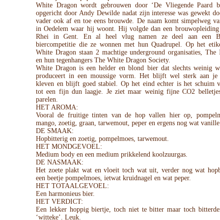
White Dragon wordt gebrouwen door ‘De Vliegende Paard b
opgericht door Andy Dewilde nadat zijn interesse was gewekt do
vader ook af en toe eens brouwde. De naam komt simpelweg va
in Oedelem waar hij woont. Hij volgde dan een brouwopleiding 
Rhei in Gent. En al heel vlug namen ze deel aan een B
biercompetitie die ze wonnen met hun Quadrupel. Op het etik
White Dragon staan 2 machtige underground organisaties, The I
en hun tegenhangers The White Dragon Society.
White Dragon is een helder en blond bier dat slechts weinig w
produceert in een moussige vorm. Het blijft wel sterk aan je
kleven en blijft goed stabiel. Op het eind echter is het schuim
tot een fijn dun laagje. Je ziet maar weinig fijne CO2 belletj
parelen.
HET AROMA:
Vooral de fruitige tinten van de hop vallen hier op, pompel
mango, zoetig, graan, tarwemout, peper en ergens nog wat vanille
DE SMAAK:
Hopbitterig en zoetig, pompelmoes, tarwemout.
HET MONDGEVOEL:
Medium body en een medium prikkelend koolzuurgas.
DE NASMAAK:
Het zoete plakt wat en vloeit toch wat uit, verder nog wat hopb
een beetje pompelmoes, ietwat kruidnagel en wat peper.
HET TOTAALGEVOEL:
Een harmonieus bier.
HET VERDICT:
Een lekker hoppig biertje, toch niet te bitter maar toch bitterd
‘witteke’. Leuk.