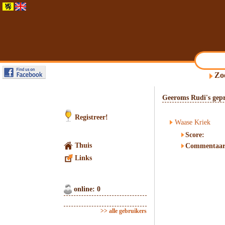
Zo
Geeroms Rudi's gepr
Registreer!
Waase Kriek
Score:
Thuis
Commentaar
Links
online: 0
>> alle gebruikers