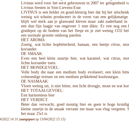
Livinus werd voor het eerst gebrouwen in 2007 ter gelegenheid v
Livinus feesten in Sint-Lievens-Esse.
LIVINUS is een helder en goud-kleurig bier dat bij het uitschenk
weinig wit schuim produceert in de vorm van een gelijkmatige 
blijft wel sterk aan je glaswand kleven maar zakt naderhand in 
een dun fijn laagje van ongeveer 1 mm dikte. Er rest nog een h
gistdepot op de bodem van het flesje en je ziet weinig CO2 bel
een normale grootte omhoog parelen.
HET AROMA:
Zoetig, wat lichte hopbitterheid, banaan, een beetje citrus, m
koriander.
DE SMAAK:
Even een heel klein zuurtje hier, wat karamel, wat citrus, mo
lichte koriander toets.
HET MONDGEVOEL:
Volle body die naar een medium body evolueert, een klein bitte
volmondige textuur en een medium prikkelend koolzuurgas.
DE NASMAAK:
Vloeit weinig uit, is niet bitter, een licht droogje, mout en wat kor
HET TOTAALGEVOEL:
Een harmonieus bier
HET VERDICT:
Beter dan verwacht, goed moutig bier en geen te hoge kruidig
kleine zuurtje in de smaak verraste me maar was vlug vergeten. S
het maar 25cl is.
4/2022 14:31 (
aangepast
op 13/04/2022 15:15)