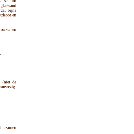
ze schuim
e glaswand
dat bijna
stdepot en
 suiker en
.
 (niet de
 aanwezig.
.
d tezamen