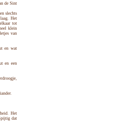
an de Sint
en slechts
laag. Het
elkaar tot
eel klein
letjes van
out en wat
ut en een
rdroogje,
iander.
heid. Het
pijtig dat