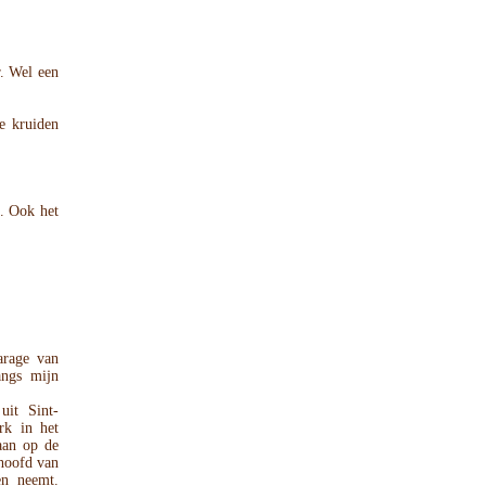
r. Wel een
e kruiden
c. Ook het
arage van
angs mijn
uit Sint-
rk in het
aan op de
hoofd van
en neemt.