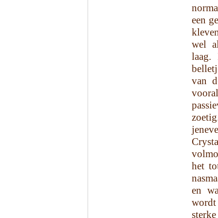
norma
een ge
kleven
wel a
laag.
belle
van d
vooral
passie
zoetig
jenev
Cryst
volmo
het to
nasmaa
en wa
wordt
sterk