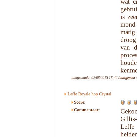
wat c
gebru
is zee
mond 
matig
droogj
van d
proces
houde
kenmer
aangemaakt: 02/08/2015 16:42 (
aangepast
o
Leffe Royale hop Crystal
Score:
Commentaar:
Gekoc
Gilli
Leffe
helder