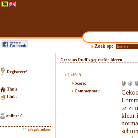
Zoek op:
Geeroms Rudi's geproefde bieren
Registreer!
Leffe 9
Score:
Thuis
Commentaar:
Gekoc
Links
Lomme
te zij
kleur 
online: 0
norma
>> alle gebruikers
schui