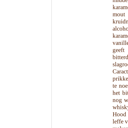
middel
karame
mout 
krui
alcoho
karam
vanil
geeft
bitte
slagr
Cara
prikk
te noe
het bi
nog wa
whisk
Hood 
leffe 