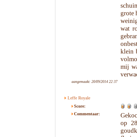
schui
grote 
weinig
wat r
gebra
onbest
klein 
volmon
mij w
verwa
aangemaakt: 20/09/2014 22:37
Leffe Royale
Score:
Commentaar:
Gekoc
op 28
goudkl