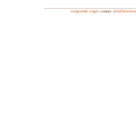
veelgestelde vragen
| contact:
info@beersfro