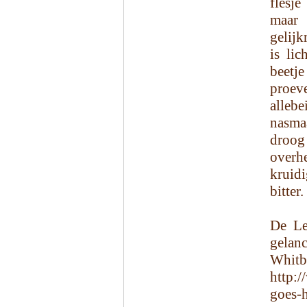
flesje
maar
gelijk
is li
beetj
proeve
allebe
nasmaa
droo
overh
kruidi
bitter
De Le
gelan
Wh
http:/
goes-