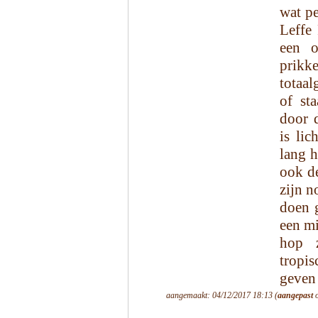
wat pe
Leffe
een o
prikk
totaal
of sta
door 
is lic
lang h
ook d
zijn n
doen 
een mi
hop z
tropi
geven 
aangemaakt: 04/12/2017 18:13 (
aangepast
o