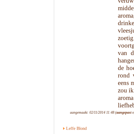
verdw
midde
aroma,
drink
vleesj
zoetig
voortg
van d
hangen
de ho
rond 
eens 
zou ik
aroma
liefhe
aangemaakt: 02/11/2014 11:48 (
aangepast
o
Leffe Blond