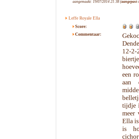
aangemaakt: 19/07/2014 21:38 (
aangepast
o
Leffe Royale Ella
Score:
Commentaar:
Geko
Dende
12-2-
biert
hoeve
een ro
aan 
midd
belle
tijdje
meer 
Ella i
is ho
cichor