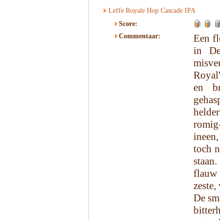
Leffe Royale Hop Cascade IPA
Score:
Commentaar:
Een fl
in De
misve
Royal'
en br
gehas
helde
romig
ineen,
toch n
staan.
flauw 
zeste,
De sma
bitter