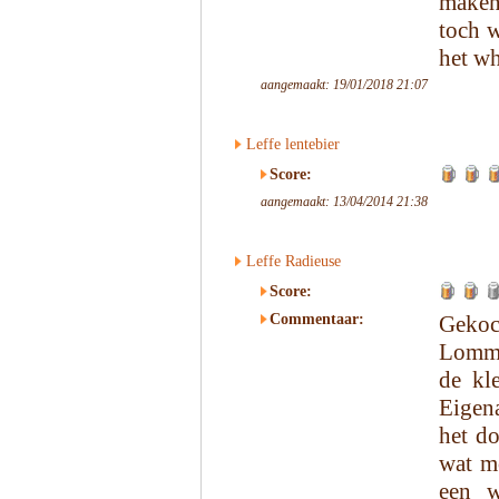
maken
toch w
het w
aangemaakt: 19/01/2018 21:07
Leffe lentebier
Score:
aangemaakt: 13/04/2014 21:38
Leffe Radieuse
Score:
Commentaar:
Gekoc
Lomme
de kl
Eigena
het do
wat m
een w