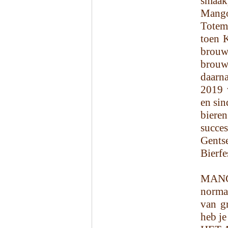
smaak
Mango
Totem
toen K
brouw
brouw
daarn
2019 
en sin
biere
succes
Gent
Bierfe
MANGO
norma
van gr
heb je