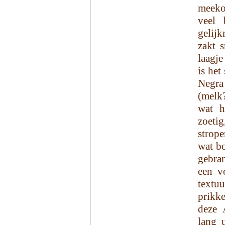
meekom
veel 
gelijk
zakt s
laagje
is he
Negra
(melk?
wat h
zoetig
strope
wat bo
gebra
een v
textuu
prikk
deze 
lang u