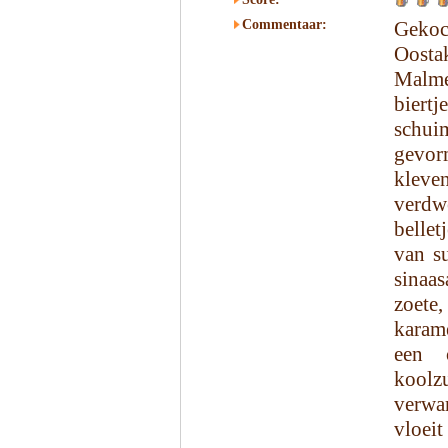
Commentaar:
Gekoc
Oosta
Malme
biert
schui
gevor
kleve
verdwe
bellet
van su
sinaas
zoete
karame
een 
koolz
verwa
vloeit