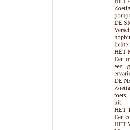
HET 
Zoet
pompe
DE S
Versch
hopbi
lichte
HET 
Een m
een g
ervari
DE N
Zoeti
toets,
uit.
HET 
Een co
HET 