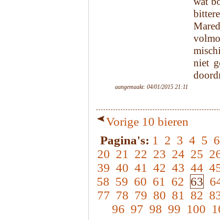
wat bo
bitter
Mareds
volmo
mischi
niet 
doord
aangemaakt: 04/01/2015 21:11
Vorige 10 bieren
Pagina's:
1
2
3
4
5
6
20
21
22
23
24
25
2
39
40
41
42
43
44
4
58
59
60
61
62
63
6
77
78
79
80
81
82
8
96
97
98
99
100
1