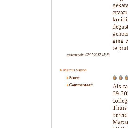
gekar
ervaa
kruid
degus
genoe
ging z
te pru
aangemaakt: 07/07/2017 15:23
Marcus Saison
Score:
Commentaar:
Als ca
09-20
colleg
Thuis
bereid
Marcu