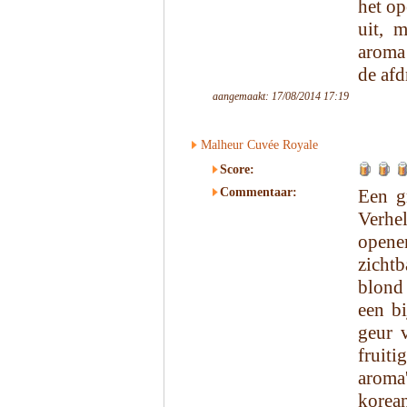
het op
uit, m
aroma 
de afd
aangemaakt: 17/08/2014 17:19
Malheur Cuvée Royale
Score:
Commentaar:
Een g
Verhe
opene
zicht
blond
een bi
geur v
fruit
aroma'
korea