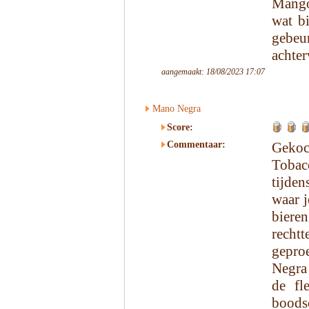
Mango
wat bi
gebeu
achte
aangemaakt: 18/08/2023 17:07
Mano Negra
Score:
Commentaar:
Gekoc
Tobacc
tijden
waar j
bier
recht
gepro
Negra
de fl
bood