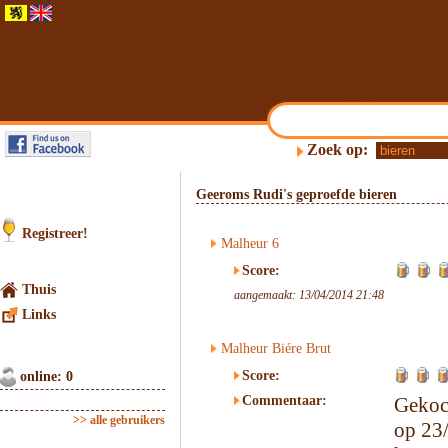
Zoek op:
Geeroms Rudi's geproefde bieren
Registreer!
Malheur 6
Score:
Thuis
aangemaakt: 13/04/2014 21:48
Links
Malheur Biére Brut
Score:
online: 0
Commentaar:
Gekoc
>> alle gebruikers
op 23/