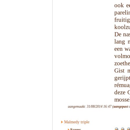
ook ee
parel
fruit
koolzu
De na
lang 
een wa
volmon
zoeth
Gist 
gerijp
rémua
deze 
mossel
aangemaakt: 31/08/2014 16:47 (
aangepast
o
Malmedy triple
Score: