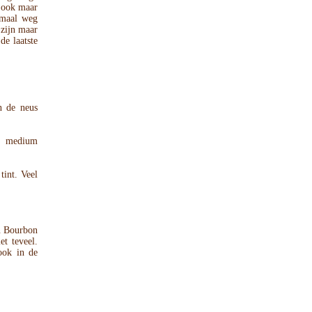
t ook maar
emaal weg
 zijn maar
de laatste
en de neus
, medium
tint. Veel
an Bourbon
et teveel.
ook in de