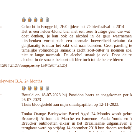
:
Gekocht in Brugge bij 2BE tijdens het 7é bierfestival in 2014.
Het is een helder-blond bier met een zeer fruitige geur die wat
doet denken, je kan ook de alcohol in de geur waarnemen
uitschenken vormt zich een normale hoeveelheid schuim d
gelijkmatig is maar het zakt snel naar beneden. Geen pareling t
tamelijke volmondige smaak is zacht zoet-bitter te noemen zoa
niet te lange nasmaak. De alcohol smaak je ook. Door de r
alcohol in de smaak behoort dit bier toch tot de betere bieren.
4/2014 21:23 (
aangepast
op 13/04/2014 21:25)
rleywine B.A. 24 Months
:
Besteld op 18-07-2023 bij Poseidon beers en toegekomen per k
26-07-2023.
Thuis blootgesteld aan mijn smaakpapillen op 12-11-2023.
Tonka Orange Barleywine Barrel Aged 24 Months wordt gebr
Brouwerij Atrium uit Marche en Famenne. Paula Yumis en 
Breucker ontmoetten elkaar in het Braziliaanse uitgansleven 
terugkeer werd op vrijdag 14 december 2018 hun droom werkelij