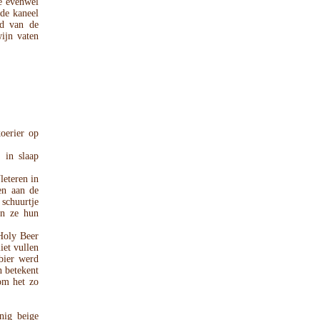
re evenwel
 de kaneel
nd van de
ijn vaten
oerier op
 in slaap
eteren in
en aan de
 schuurtje
en ze hun
Holy Beer
iet vullen
 bier werd
n betekent
rom het zo
nig beige