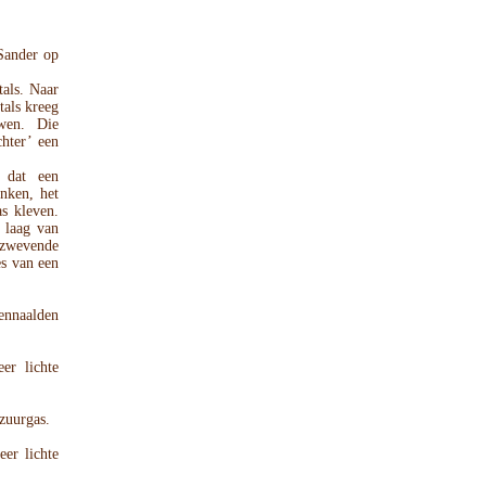
 Sander op
als. Naar
tals kreeg
wen. Die
hter’ een
 dat een
nken, het
as kleven.
 laag van
 zwevende
es van een
ennaalden
er lichte
zuurgas.
eer lichte