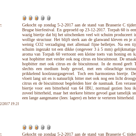
:
Gekocht op zondag 5-2-2017 aan de stand van Brasserie C tijden
Brugse bierfestival. En geproefd op 23-12-2017. Torpah 60 is ee
wazig biertje dat bij het uitschenken veel wit schuim produceert i
wollige structuur. Het blijft sterk aan de glaswand kleven en je zi
weinig CO2 verzadiging met allemaal fijne belletjes. Na een tij
schuim ingezakt tot een dikke (ongeveer 3 à 5 mm) gelijkmatige
aroma van Torpah 60 vertoont een kleine toets van honing en ka
wat hopbitter met verder ook nog citrus en biscuitmout. De smaak
hopbitter met ook citrus en de biscuitmout. In de mond geeft 
slechts een medium body gevoel, met een olieachtige textu
prikkelend koolzuurgasgevoel. Toch een harmonieus biertje. D
vloeit lang uit en is natuurlijk bitter met ook nog een licht droog
citrus en de biscuitmout begeleiden hier de nasmaak. Een verass
biertje voor een bitterheid van 64 IBU, normaal gezien hou ik
zoveel bitterheid, maar het sterkere bittere gevoel gaat tamelijk sn
een lange aangename (lees: lagere) en beter te verteren bitterheid.
2/2017 19:21
:
Gekocht op zondag 5-2-2017 aan de stand van Brasserie C tijden