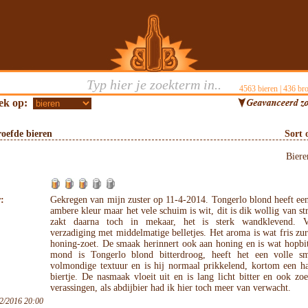
4563
bieren |
436
bro
ek op:
oefde bieren
Sort 
Bier
:
Gekregen van mijn zuster op 11-4-2014. Tongerlo blond heeft ee
ambere kleur maar het vele schuim is wit, dit is dik wollig van st
zakt daarna toch in mekaar, het is sterk wandklevend. 
verzadiging met middelmatige belletjes. Het aroma is wat fris zu
honing-zoet. De smaak herinnert ook aan honing en is wat hopbit
mond is Tongerlo blond bitterdroog, heeft het een volle s
volmondige textuur en is hij normaal prikkelend, kortom een h
biertje. De nasmaak vloeit uit en is lang licht bitter en ook zo
verassingen, als abdijbier had ik hier toch meer van verwacht.
2/2016 20:00