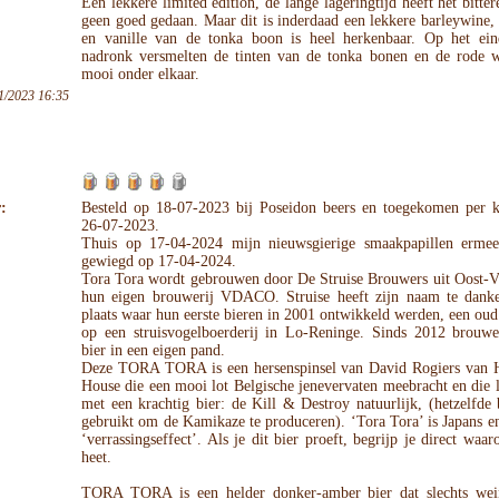
Een lekkere limited edition, de lange lageringtijd heeft het bitte
geen goed gedaan. Maar dit is inderdaad een lekkere barleywine,
en vanille van de tonka boon is heel herkenbaar. Op het ei
nadronk versmelten de tinten van de tonka bonen en de rode w
mooi onder elkaar.
1/2023 16:35
:
Besteld op 18-07-2023 bij Poseidon beers en toegekomen per k
26-07-2023.
Thuis op 17-04-2024 mijn nieuwsgierige smaakpapillen ermee
gewiegd op 17-04-2024.
Tora Tora wordt gebrouwen door De Struise Brouwers uit Oost-Vl
hun eigen brouwerij VDACO. Struise heeft zijn naam te dank
plaats waar hun eerste bieren in 2001 ontwikkeld werden, een oud
op een struisvogelboerderij in Lo-Reninge. Sinds 2012 brouw
bier in een eigen pand.
Deze TORA TORA is een hersenspinsel van David Rogiers van 
House die een mooi lot Belgische jenevervaten meebracht en die l
met een krachtig bier: de Kill & Destroy natuurlijk, (hetzelfde
gebruikt om de Kamikaze te produceren). ‘Tora Tora’ is Japans e
‘verrassingseffect’. Als je dit bier proeft, begrijp je direct waa
heet.
TORA TORA is een helder donker-amber bier dat slechts wei