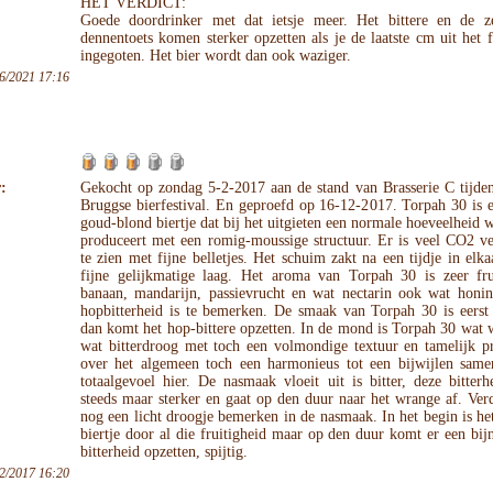
HET VERDICT:
Goede doordrinker met dat ietsje meer. Het bittere en de ze
dennentoets komen sterker opzetten als je de laatste cm uit het f
ingegoten. Het bier wordt dan ook waziger.
6/2021 17:16
:
Gekocht op zondag 5-2-2017 aan de stand van Brasserie C tijden
Bruggse bierfestival. En geproefd op 16-12-2017. Torpah 30 is 
goud-blond biertje dat bij het uitgieten een normale hoeveelheid 
produceert met een romig-moussige structuur. Er is veel CO2 ve
te zien met fijne belletjes. Het schuim zakt na een tijdje in elka
fijne gelijkmatige laag. Het aroma van Torpah 30 is zeer fru
banaan, mandarijn, passievrucht en wat nectarin ook wat honin
hopbitterheid is te bemerken. De smaak van Torpah 30 is eerst 
dan komt het hop-bittere opzetten. In de mond is Torpah 30 wat 
wat bitterdroog met toch een volmondige textuur en tamelijk pr
over het algemeen toch een harmonieus tot een bijwijlen same
totaalgevoel hier. De nasmaak vloeit uit is bitter, deze bitter
steeds maar sterker en gaat op den duur naar het wrange af. Ver
nog een licht droogje bemerken in de nasmaak. In het begin is he
biertje door al die fruitigheid maar op den duur komt er een bi
bitterheid opzetten, spijtig.
2/2017 16:20