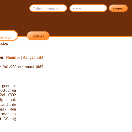
uwerijen
on:
Naam
|
Aangemaakt
en
941
-
950
van totaal
1085
n goud tot
ructuur en
Veel CO2
rig en ook
ter. In de
maak, een
armonieus
et. Weinig