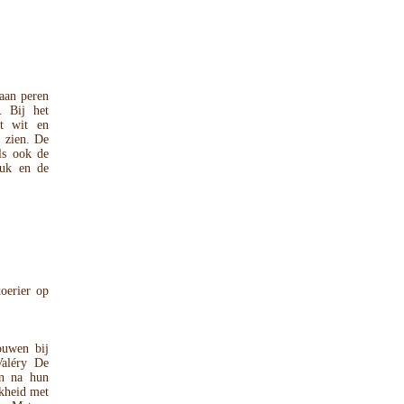
 aan peren
. Bij het
at wit en
e zien. De
ls ook de
euk en de
oerier op
ouwen bij
Valéry De
en na hun
kheid met