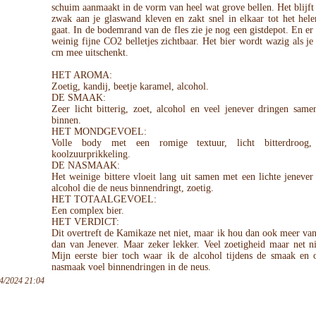
schuim aanmaakt in de vorm van heel wat grove bellen. Het blijf
zwak aan je glaswand kleven en zakt snel in elkaar tot het hel
gaat. In de bodemrand van de fles zie je nog een gistdepot. En er
weinig fijne CO2 belletjes zichtbaar. Het bier wordt wazig als je 
cm mee uitschenkt.
HET AROMA:
Zoetig, kandij, beetje karamel, alcohol.
DE SMAAK:
Zeer licht bitterig, zoet, alcohol en veel jenever dringen sam
binnen.
HET MONDGEVOEL:
Volle body met een romige textuur, licht bitterdroog
koolzuurprikkeling.
DE NASMAAK:
Het weinige bittere vloeit lang uit samen met een lichte jenever 
alcohol die de neus binnendringt, zoetig.
HET TOTAALGEVOEL:
Een complex bier.
HET VERDICT:
Dit overtreft de Kamikaze net niet, maar ik hou dan ook meer v
dan van Jenever. Maar zeker lekker. Veel zoetigheid maar net ni
Mijn eerste bier toch waar ik de alcohol tijdens de smaak en 
nasmaak voel binnendringen in de neus.
4/2024 21:04