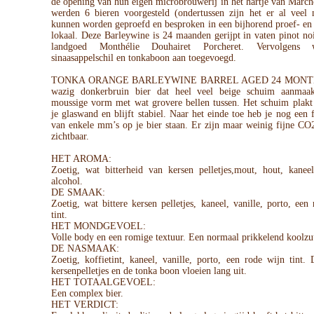
de opening van hun eigen microbrouwerij in het hartje van Marc
werden 6 bieren voorgesteld (ondertussen zijn het er al veel 
kunnen worden geproefd en besproken in een bijhorend proef- en
lokaal. Deze Barleywine is 24 maanden gerijpt in vaten pinot no
landgoed Monthélie Douhairet Porcheret. Vervolgens
sinaasappelschil en tonkaboon aan toegevoegd.
TONKA ORANGE BARLEYWINE BARREL AGED 24 MONTHS
wazig donkerbruin bier dat heel veel beige schuim aanmaa
moussige vorm met wat grovere bellen tussen. Het schuim plakt 
je glaswand en blijft stabiel. Naar het einde toe heb je nog een f
van enkele mm’s op je bier staan. Er zijn maar weinig fijne CO2
zichtbaar.
HET AROMA:
Zoetig, wat bitterheid van kersen pelletjes,mout, hout, kaneel
alcohol.
DE SMAAK:
Zoetig, wat bittere kersen pelletjes, kaneel, vanille, porto, een
tint.
HET MONDGEVOEL:
Volle body en een romige textuur. Een normaal prikkelend koolzu
DE NASMAAK:
Zoetig, koffietint, kaneel, vanille, porto, een rode wijn tint. 
kersenpelletjes en de tonka boon vloeien lang uit.
HET TOTAALGEVOEL:
Een complex bier.
HET VERDICT: