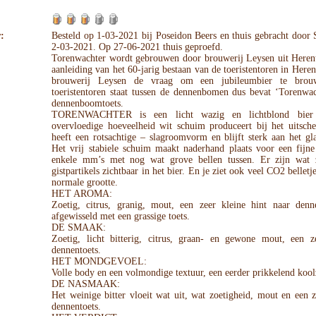
:
Besteld op 1-03-2021 bij Poseidon Beers en thuis gebracht door
2-03-2021. Op 27-06-2021 thuis geproefd.
Torenwachter wordt gebrouwen door brouwerij Leysen uit Herent
aanleiding van het 60-jarig bestaan van de toeristentoren in Heren
brouwerij Leysen de vraag om een jubileumbier te brou
toeristentoren staat tussen de dennenbomen dus bevat ‘Torenwac
dennenboomtoets.
TORENWACHTER is een licht wazig en lichtblond bier
overvloedige hoeveelheid wit schuim produceert bij het uitsche
heeft een rotsachtige – slagroomvorm en blijft sterk aan het gl
Het vrij stabiele schuim maakt naderhand plaats voor een fijne
enkele mm’s met nog wat grove bellen tussen. Er zijn wat
gistpartikels zichtbaar in het bier. En je ziet ook veel CO2 belletj
normale grootte.
HET AROMA:
Zoetig, citrus, granig, mout, een zeer kleine hint naar denn
afgewisseld met een grassige toets.
DE SMAAK:
Zoetig, licht bitterig, citrus, graan- en gewone mout, een ze
dennentoets.
HET MONDGEVOEL:
Volle body en een volmondige textuur, een eerder prikkelend kool
DE NASMAAK:
Het weinige bitter vloeit wat uit, wat zoetigheid, mout en een z
dennentoets.