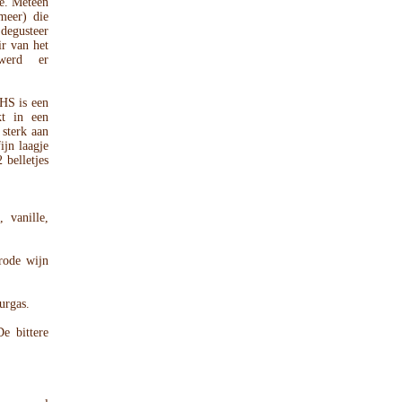
he. Meteen
meer) die
 degusteer
ir van het
 werd er
 is een
kt in een
sterk aan
ijn laagje
 belletjes
, vanille,
 rode wijn
urgas.
De bittere