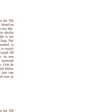
s het 10é
n blond en
n een dik-
et slechts
dje is het
 laag. Het
ramel, is
 is vooral
Torpah 60
ur en een
e nasmaak
je. Ook de
end lekker
 niet van
el over in
s het 10é