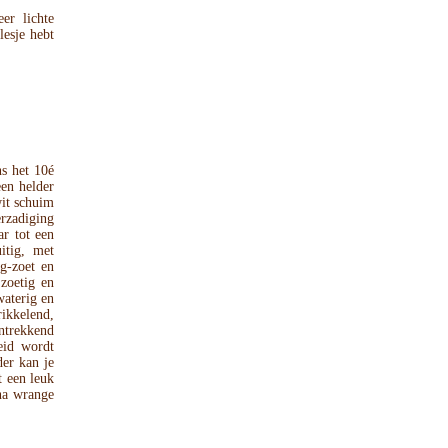
er lichte
lesje hebt
s het 10é
een helder
wit schuim
rzadiging
ar tot een
itig, met
g-zoet en
zoetig en
waterig en
ikkelend,
ntrekkend
heid wordt
der kan je
t een leuk
jna wrange