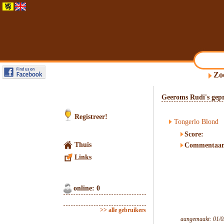
Zo
Geeroms Rudi's gepr
Registreer!
Tongerlo Blond
Score:
Thuis
Commentaar
Links
online: 0
>> alle gebruikers
aangemaakt: 01/0