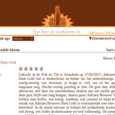
4563
bieren |
436
bro
ek op:
oefde bieren
Sort 
Bieren
 Dark Gold
:
Gekocht in de Prik en Tik te Arendonk op 27/03/2015. Adriae
Dark Gold ziet er donkerbruin en helder uit, het amberkleurige
romig-mousig van structuur, je krijgt er veel van en het ga
langzaam weg. Slechts weinig pareling te zien. De geur dan, leu
allereerste snif doet me onmiskenbaar denken aan een zachte ge
deze geur blijft niet lang hangen, daarna geurt Adriaen Brouwer
lichtjes naar koffie, wat zoetig, zoethout, wat caramel en ietsje k
smaak van Adriaen Brouwer Dark Gold is voornamelijk zoet met e
bitterheid. In de mond ontwaar je lichtjes het prikkelende koolzu
niet droog, een lichte alcoholwarmte en toch volmondig. De nas