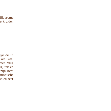
lijk aroma
e kruiden
aye de St
nken veel
zeer vlug
g, fris en
ijn licht
rmonische
nd en zeer