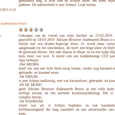
gemiddeld lang, is licht zoet en lichtjes bitter, het zoete blij
plakken. De nabitterheid is zeer lichtjes. Leuk biertje.
2/2015 21:05
 Audenaerds bruyn
:
Gekregen van de vriend van mijn dochter op 23-02-2019. 
geproefd op 24-03-2019. Adriaen Brouwer Audenaerds Bruyn is e
biertje met een donker-koperige kleur. Er wordt maar wein
aangemaakt bij het uitschenken, dit heeft een beige kleur en blijft
de glaswand kleven. Het zakt daarna in elkaar en na een tijdje blijf
niets meer van over. Je merkt ook een middelmatige CO2 par
fijne belletjes.
-Het AROMA
heeft iets met een licht brett-zurig toetsje, verder nog karamel-z
gebrande- en karamel mout.
-De SMAAK
is zeer lichtjes melkzurig, met wat karamelzoet, gebrande- en ka
-IN DE MOND
geeft Adriaen Brouwer Audenaerds Bruyn je een volle bod
stoffige textuur en een normale koolzuurprikkeling. Het is 
complex biertje.
-De NASMAAK
vloeit wat uit, is lichtjes hopbitter en wat karamelz
koffiemoutigheid die lang nazindert en een onverwachte rare
toets.