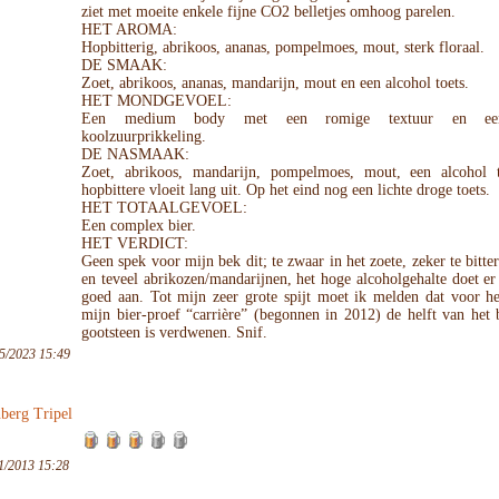
ziet met moeite enkele fijne CO2 belletjes omhoog parelen.
HET AROMA:
Hopbitterig, abrikoos, ananas, pompelmoes, mout, sterk floraal.
DE SMAAK:
Zoet, abrikoos, ananas, mandarijn, mout en een alcohol toets.
HET MONDGEVOEL:
Een medium body met een romige textuur en een
koolzuurprikkeling.
DE NASMAAK:
Zoet, abrikoos, mandarijn, pompelmoes, mout, een alcohol t
hopbittere vloeit lang uit. Op het eind nog een lichte droge toets.
HET TOTAALGEVOEL:
Een complex bier.
HET VERDICT:
Geen spek voor mijn bek dit; te zwaar in het zoete, zeker te bitte
en teveel abrikozen/mandarijnen, het hoge alcoholgehalte doet e
goed aan. Tot mijn zeer grote spijt moet ik melden dat voor he
mijn bier-proef “carrière” (begonnen in 2012) de helft van het 
gootsteen is verdwenen. Snif.
5/2023 15:49
berg Tripel
1/2013 15:28