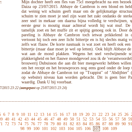
:
Mijn dochter heeft een fles van 75cl meegebracht na een bezoek
Daiza op 23/07/2015. Abbaye de Cambron is een blond en helde
dat weinig wit schuim geeft maar om de gelijkmatige structuu
schuim te zien moet je snel zijn want het zakt ondanks de sterk
zeer snel in mekaar om daarna bijna volledig te verdwijnen, sp
eerste geur is moutig maar achteraf wordt hij wat muf. De
tamelijk zoet en het muffe zit er spijtig genoeg ook in. Door d
pareling is Abbaye de Cambron toch ietwat prikkelend in
vertoont hij toch een zeer licht bittertje en is hij slechts matig 
zelfs wat flauw. De korte nasmaak is wat zoet en heeft ook een 
bittertje (maar daar moet je wel op letten). Ook blijft Abbaye 
wat aan de mond plakken. Wegens het snel verdwijnende s
plakkerigheid en het flauwe mondgevoel zou ik de 'verantwoordel
brouwerij Dubuisson die aan dit bier meegewerkt hebben willen
om het recept en het brouwproces nog eens goed onder de loep 
zodat de Abbaye de Cambron tot op "Trappist" of "Abdijbier" (z
op website) niveau kan worden gebracht. Dit is geen bier Pa
waardig. Dank U bij voorbaat.
7/2015 23:22 (
aangepast
op 25/07/2015 23:24)
5
6
7
8
9
10
11
12
13
14
15
16
17
18
19
20
21
22
23
24
25
26
39
40
41
42
43
44
45
46
47
48
49
50
51
52
53
54
55
56
57
58
5
71
72
73
74
75
76
77
78
79
80
81
82
83
84
85
86
87
88
89
90
9
98
99
100
101
102
103
104
105
106
107
108
109