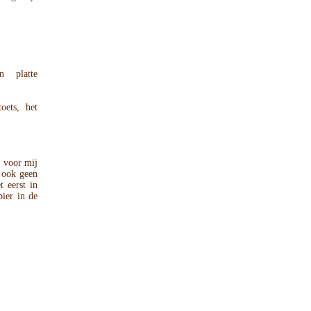
 platte
oets, het
r voor mij
r ook geen
t eerst in
bier in de