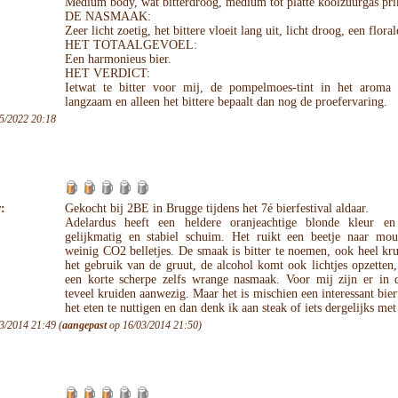
Medium body, wat bitterdroog, medium tot platte koolzuurgas pri
DE NASMAAK:
Zeer licht zoetig, het bittere vloeit lang uit, licht droog, een florale
HET TOTAALGEVOEL:
Een harmonieus bier.
HET VERDICT:
Ietwat te bitter voor mij, de pompelmoes-tint in het aroma 
langzaam en alleen het bittere bepaalt dan nog de proefervaring.
5/2022 20:18
:
Gekocht bij 2BE in Brugge tijdens het 7é bierfestival aldaar.
Adelardus heeft een heldere oranjeachtige blonde kleur e
gelijkmatig en stabiel schuim. Het ruikt een beetje naar mout
weinig CO2 belletjes. De smaak is bitter te noemen, ook heel kr
het gebruik van de gruut, de alcohol komt ook lichtjes opzetten,
een korte scherpe zelfs wrange nasmaak. Voor mij zijn er in di
teveel kruiden aanwezig. Maar het is mischien een interessant bier
het eten te nuttigen en dan denk ik aan steak of iets dergelijks met 
3/2014 21:49 (
aangepast
op 16/03/2014 21:50)