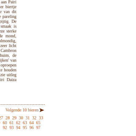
 aan Pairi
r biertje
r van dit
e pareling
ijtig. De
 smaak is
eze sterke
 de mond,
volmondig,
zeer licht
de Cambron
chuim, de
ijken' van
 oproepen
te houden
ie uitleg
iri Daiza
Volgende 10 bieren
27
28
29
30
31
32
33
9
60
61
62
63
64
65
1
92
93
94
95
96
97