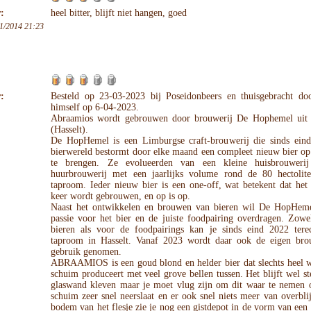
:
heel bitter, blijft niet hangen, goed
1/2014 21:23
:
Besteld op 23-03-2023 bij Poseidonbeers en thuisgebracht do
himself op 6-04-2023.
Abraamios wordt gebrouwen door brouwerij De Hophemel uit
(Hasselt).
De HopHemel is een Limburgse craft-brouwerij die sinds ein
bierwereld bestormt door elke maand een compleet nieuw bier op
te brengen. Ze evolueerden van een kleine huisbrouwerij
huurbrouwerij met een jaarlijks volume rond de 80 hectolit
taproom. Ieder nieuw bier is een one-off, wat betekent dat het
keer wordt gebrouwen, en op is op.
Naast het ontwikkelen en brouwen van bieren wil De HopHem
passie voor het bier en de juiste foodpairing overdragen. Zowe
bieren als voor de foodpairings kan je sinds eind 2022 tere
taproom in Hasselt. Vanaf 2023 wordt daar ook de eigen bro
gebruik genomen.
ABRAAMIOS is een goud blond en helder bier dat slechts heel w
schuim produceert met veel grove bellen tussen. Het blijft wel st
glaswand kleven maar je moet vlug zijn om dit waar te nemen 
schuim zeer snel neerslaat en er ook snel niets meer van overbli
bodem van het flesje zie je nog een gistdepot in de vorm van een 