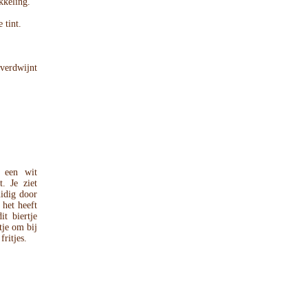
kkeling.
 tint.
verdwijnt
n een wit
. Je ziet
uidig door
 het heeft
t biertje
tje om bij
fritjes.