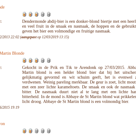
nde
:
Dendermonde abdij-bier is een donker-blond biertje met een heer
en veel fruit in de smaak en nasmaak, de hoppen en de gebruikt
geven het bier een volmondige en fruitige nasmaak.
2/2013 22:02 (
aangepast
op 12/03/2019 13:15)
Martin Blonde
:
Gekocht in de Prik en Tik te Arendonk op 27/03/2015. Abb
Martin blond is een helder blond bier dat bij het uitsche
gelijkmatig gevormd en wit schuim geeft, het is evenwel 
verdwenen. Weinig pareling merkbaar. De geur is zoet, licht mouti
met een zeer lichte karameltoets. De smaak en ook de nasmaak z
bitter. De nasmaak duurt niet al te lang met een lichte ha
bitterheid. In de mond is Abbaye de St Martin blond wat prikkele
licht droog. Abbaye de St Martin blond is een volmondig bier.
6/2015 19:19
ron