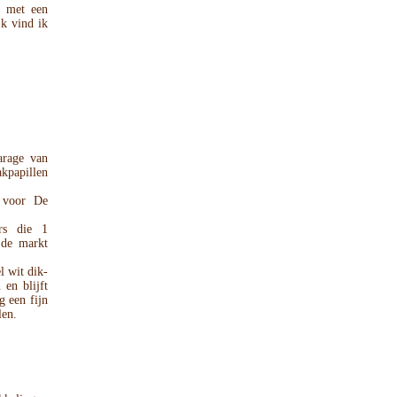
r met een
jk vind ik
arage van
kpapillen
t voor De
rs die 1
 de markt
 wit dik-
 en blijft
g een fijn
len.