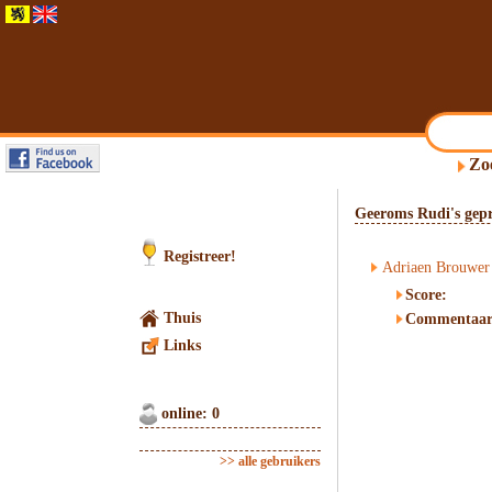
Zo
Geeroms Rudi's gepr
Registreer!
Adriaen Brouwer
Score:
Thuis
Commentaar
Links
online: 0
>> alle gebruikers