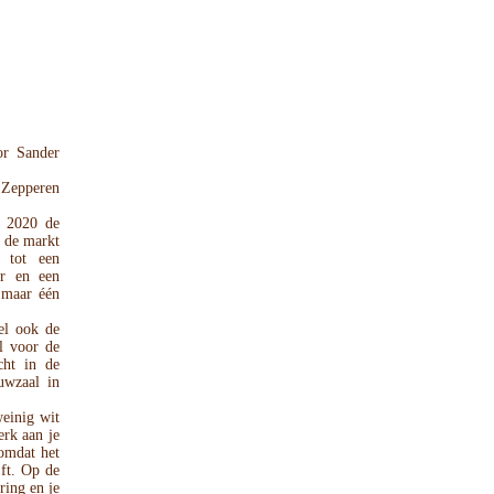
or Sander
 Zepperen
d 2020 de
 de markt
 tot een
er en een
 maar één
el ook de
l voor de
cht in de
uwzaal in
einig wit
erk aan je
omdat het
jft. Op de
ring en je