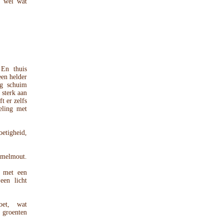
ft wel wat
En thuis
en helder
ig schuim
 sterk aan
t er zelfs
eling met
oetigheid,
ramelmout.
y met een
een licht
oet, wat
 groenten