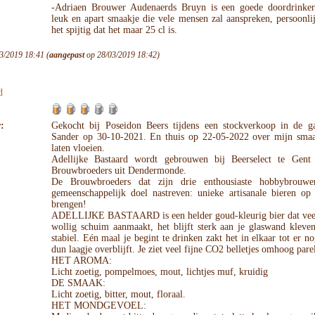
-Adriaen Brouwer Audenaerds Bruyn is een goede doordrinke
leuk en apart smaakje die vele mensen zal aanspreken, persoonli
het spijtig dat het maar 25 cl is.
3/2019 18:41 (
aangepast
op 28/03/2019 18:42)
d
:
Gekocht bij Poseidon Beers tijdens een stockverkoop in de g
Sander op 30-10-2021. En thuis op 22-05-2022 over mijn smaa
laten vloeien.
Adellijke Bastaard wordt gebrouwen bij Beerselect te Gen
Brouwbroeders uit Dendermonde.
De Brouwbroeders dat zijn drie enthousiaste hobbybrouwe
gemeenschappelijk doel nastreven: unieke artisanale bieren op
brengen!
ADELLIJKE BASTAARD is een helder goud-kleurig bier dat veel
wollig schuim aanmaakt, het blijft sterk aan je glaswand kleven
stabiel. Eén maal je begint te drinken zakt het in elkaar tot er no
dun laagje overblijft. Je ziet veel fijne CO2 belletjes omhoog pare
HET AROMA:
Licht zoetig, pompelmoes, mout, lichtjes muf, kruidig
DE SMAAK:
Licht zoetig, bitter, mout, floraal.
HET MONDGEVOEL: