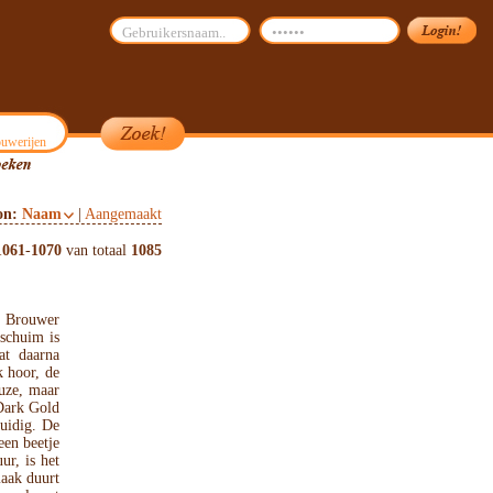
uwerijen
on:
Naam
|
Aangemaakt
1061
-
1070
van totaal
1085
n Brouwer
 schuim is
at daarna
k hoor, de
uze, maar
 Dark Gold
ruidig. De
en beetje
ur, is het
maak duurt