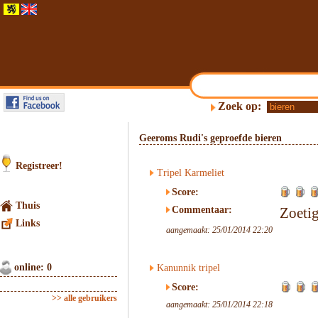
Zoek op:
Geeroms Rudi's geproefde bieren
Registreer!
Tripel Karmeliet
Score:
Thuis
Commentaar:
Zoetig
Links
aangemaakt: 25/01/2014 22:20
online: 0
Kanunnik tripel
Score:
>> alle gebruikers
aangemaakt: 25/01/2014 22:18