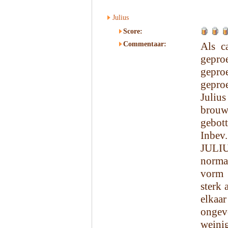
Julius
Score:
Commentaar:
Als c
gepr
gepro
geproe
Juli
brouwe
gebot
Inbev.
JULIU
norma
vorm v
sterk 
elkaa
ongev
weini