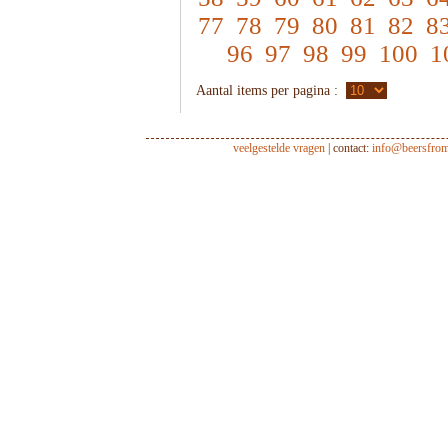
77
78
79
80
81
82
8
96
97
98
99
100
1
Aantal items per pagina :
veelgestelde vragen
| contact:
info@beersfro