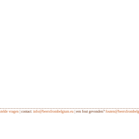
stelde vragen
| contact:
info@beersfrombelgium.eu
| een fout gevonden?
fouten@beersfrombelg