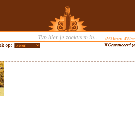
4563
bieren |
436
bro
ek op: