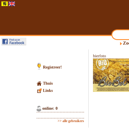
Zo
bierfoto
Registreer!
Thuis
Links
online: 0
>> alle gebruikers