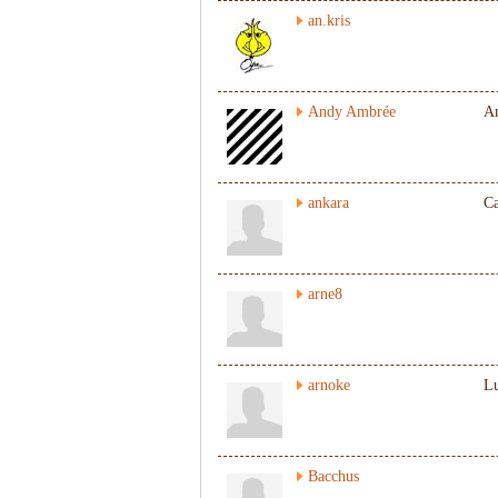
an.kris
Andy Ambrée
A
ankara
Ca
arne8
arnoke
L
Bacchus