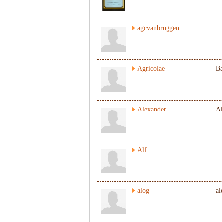
agcvanbruggen
Agricolae
Ba
Alexander
Al
Alf
alog
al