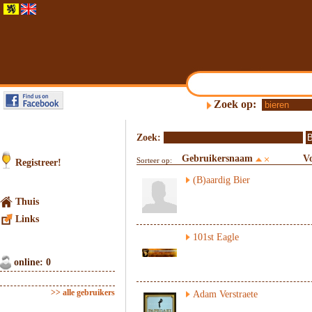
Zoek op:
Zoek:
Gebruikersnaam
V
Sorteer op:
Registreer!
(B)aardig Bier
Thuis
Links
101st Eagle
online: 0
>> alle gebruikers
Adam Verstraete