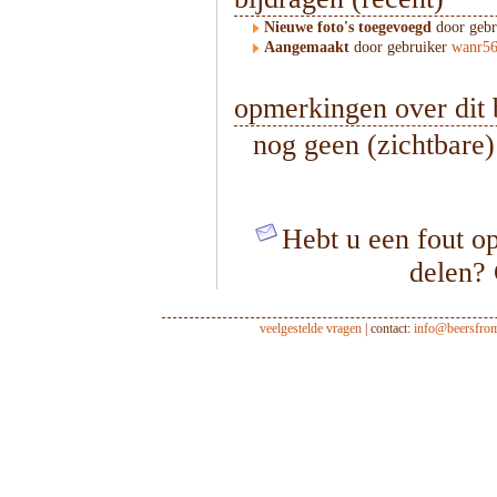
Nieuwe foto's toegevoegd
door geb
Aangemaakt
door gebruiker
wanr5
opmerkingen over dit 
nog geen (zichtbare
Hebt u een fout op
delen?
veelgestelde vragen
| contact:
info@beersfro