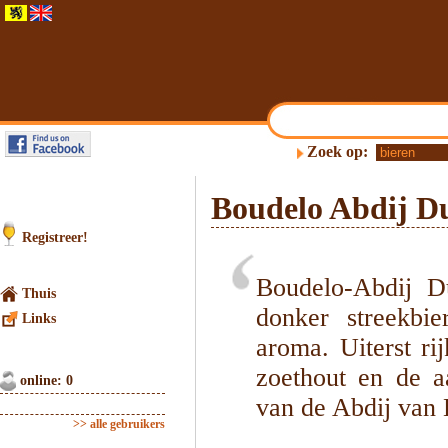
Zoek op:
Boudelo Abdij D
Registreer!
Boudelo-Abdij Du
Thuis
donker streekbie
Links
aroma. Uiterst r
zoethout en de a
online: 0
van de Abdij van 
>> alle gebruikers