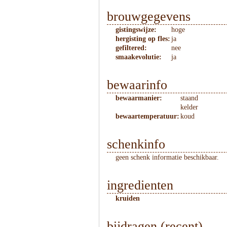
brouwgegevens
gistingswijze:
hoge
hergisting op fles:
ja
gefiltered:
nee
smaakevolutie:
ja
bewaarinfo
bewaarmanier:
staand
kelder
bewaartemperatuur:
koud
schenkinfo
geen schenk informatie beschikbaar.
ingredienten
kruiden
bijdragen (recent)