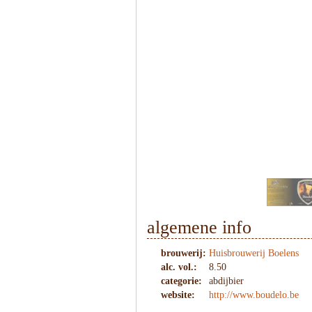
1
/
6
algemene info
brouwerij:
Huisbrouwerij Boelens
alc. vol.:
8.50
categorie:
abdijbier
website:
http://www.boudelo.be