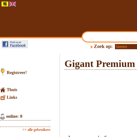
Zoek op:
Gigant Premium 
Registreer!
Thuis
Links
online: 0
>> alle gebruikers