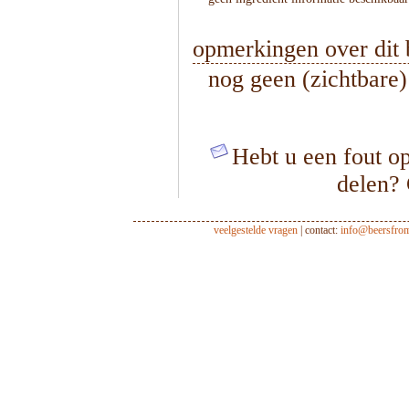
opmerkingen over dit 
nog geen (zichtbare
Hebt u een fout op
delen?
veelgestelde vragen
| contact:
info@beersfro