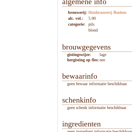
algemene info
brouwerij:
Huisbrouwerij Boelens
alc. vol.:
5.00
categorie:
pils
blond
brouwgegevens
gistingswijze:
lage
hergisting op fles:
nee
bewaarinfo
geen bewaar informatie beschikbaar.
schenkinfo
geen schenk informatie beschikbaar.
ingredienten
geen ingredient informatie beschikbaar