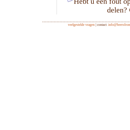
Hebt u een fout op
delen?
veelgestelde vragen
| contact:
info@beersfro