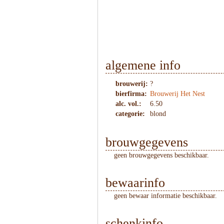
1
/
2
algemene info
brouwerij:
?
bierfirma:
Brouwerij Het Nest
alc. vol.:
6.50
categorie:
blond
brouwgegevens
geen brouwgegevens beschikbaar.
bewaarinfo
geen bewaar informatie beschikbaar.
schenkinfo