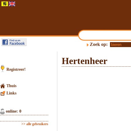
Zoek op:
Hertenheer
Registreer!
Thuis
Links
online: 0
>> alle gebruikers