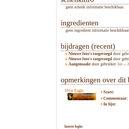
geen schenk informatie beschikbaar.
ingredienten
geen ingredient informatie beschikbaar
bijdragen (recent)
Nieuwe foto's toegevoegd
door geb
Nieuwe foto's toegevoegd
door geb
Aangemaakt
door gebruiker
Jan
— 17
opmerkingen over dit 
101st Eagle
Score:
Commentaar:
In lijst:
laatste login: