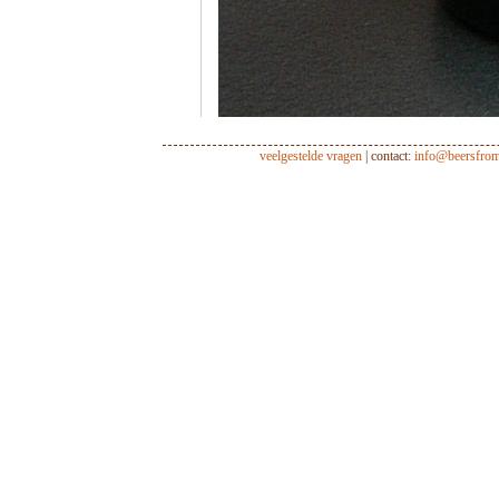
veelgestelde vragen
| contact:
info@beersfro