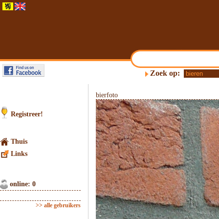
Zoek op:
bierfoto
Registreer!
Thuis
Links
online: 0
>> alle gebruikers