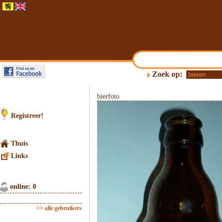
Zoek op:
bierfoto
Registreer!
Thuis
Links
online: 0
>> alle gebruikers