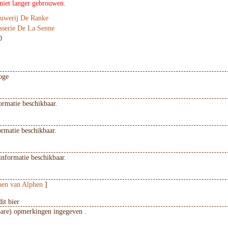
 niet langer gebrouwen.
uwerij De Ranke
sserie De La Senne
0
oge
ormatie beschikbaar.
ormatie beschikbaar.
informatie beschikbaar.
en van Alphen
]
it bier
bare) opmerkingen ingegeven .