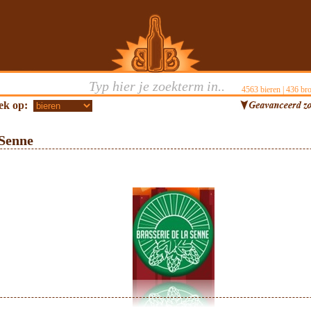
4563
bieren |
436
bro
ek op:
 Senne