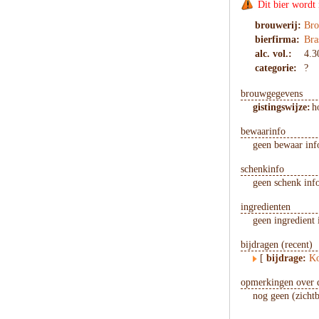
Dit bier wordt
brouwerij:
Bro
bierfirma:
Bra
alc. vol.:
4.3
categorie:
?
brouwgegevens
gistingswijze:
h
bewaarinfo
geen bewaar inf
schenkinfo
geen schenk inf
ingredienten
geen ingredient 
bijdragen (recent)
[
bijdrage:
Ko
opmerkingen over d
nog geen (zicht