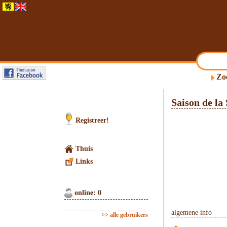
Zo
Saison de la
Registreer!
Thuis
Links
online: 0
algemene info
>> alle gebruikers