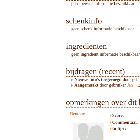
geen bewaar informatie beschikbaar.
schenkinfo
geen schenk informatie beschikbaar.
ingredienten
geen ingredient informatie beschikbaar
bijdragen (recent)
Nieuwe foto's toegevoegd
door geb
Aangemaakt
door gebruiker
Jan
— 28
opmerkingen over dit 
Dentony
Score:
Commentaar:
In lijst: