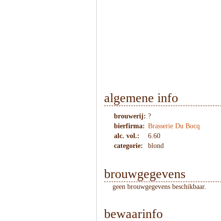
algemene info
brouwerij:
?
bierfirma:
Brasserie Du Bocq
alc. vol.:
6.60
categorie:
blond
brouwgegevens
geen brouwgegevens beschikbaar.
bewaarinfo