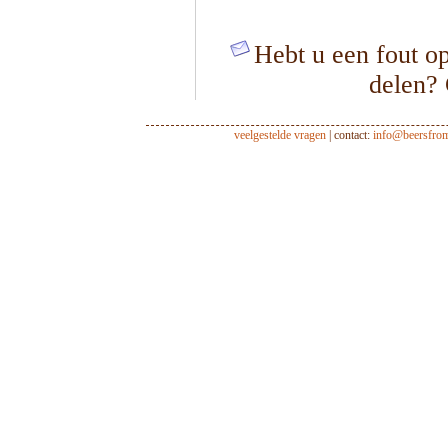
Hebt u een fout op
delen?
veelgestelde vragen
| contact:
info@beersfro