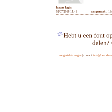
laatste login:
02/07/2018 11:41
aangemaakt:
18
Hebt u een fout op
delen?
veelgestelde vragen
| contact:
info@beersfro