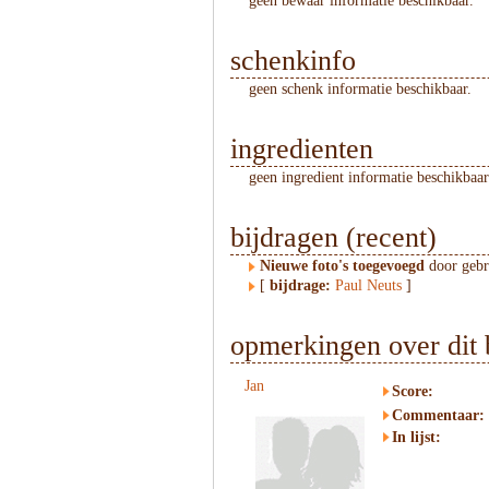
geen bewaar informatie beschikbaar.
schenkinfo
geen schenk informatie beschikbaar.
ingredienten
geen ingredient informatie beschikbaar
bijdragen (recent)
Nieuwe foto's toegevoegd
door geb
[
bijdrage:
Paul Neuts
]
opmerkingen over dit 
Jan
Score:
Commentaar:
In lijst: