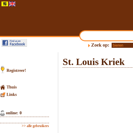
Zoek op:
St. Louis Kriek
Registreer!
Thuis
Links
online: 0
>> alle gebruikers