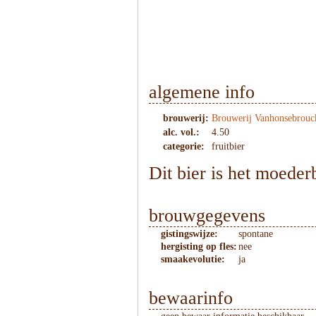
1
/
2
algemene info
brouwerij:
Brouwerij Vanhonsebrouc
alc. vol.:
4.50
categorie:
fruitbier
Dit bier is het moeder
brouwgegevens
gistingswijze:
spontane
hergisting op fles:
nee
smaakevolutie:
ja
bewaarinfo