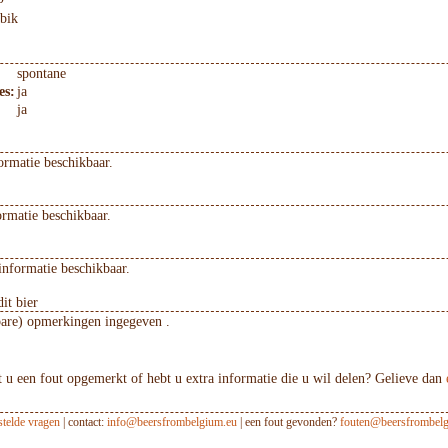
bik
spontane
es:
ja
ja
ormatie beschikbaar.
ormatie beschikbaar.
informatie beschikbaar.
it bier
bare) opmerkingen ingegeven .
 u een fout opgemerkt of hebt u extra informatie die u wil delen? Gelieve dan
stelde vragen
| contact:
info@beersfrombelgium.eu
| een fout gevonden?
fouten@beersfrombelg