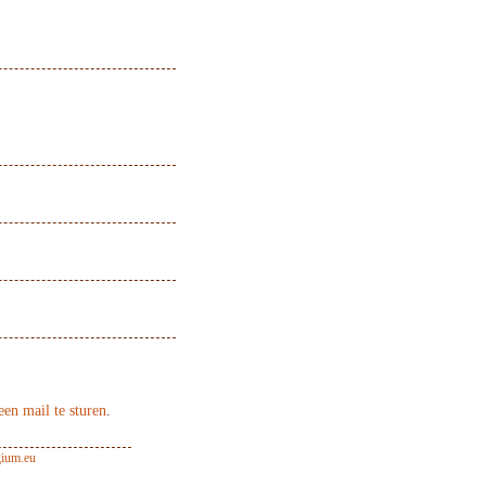
een mail te sturen
.
ium.eu