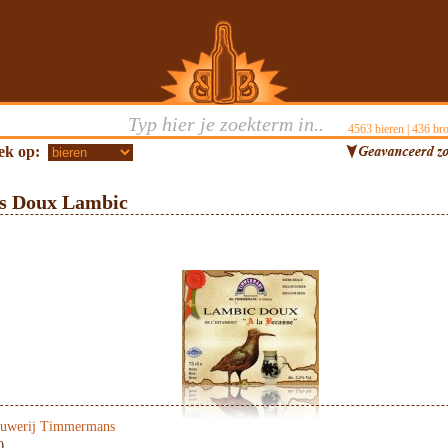
4563
bieren |
436
bro
ek op:
 Doux Lambic
uwerij Timmermans
0