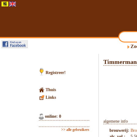
Zo
Timmermans
Registreer!
Thuis
Links
online: 0
algemene info
>> alle gebruikers
brouwerij:
Bro
alc. vol.:
5.5