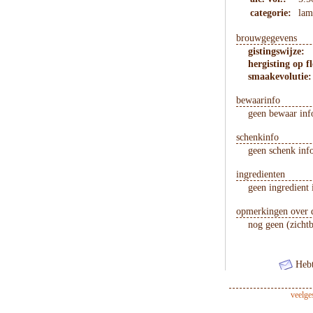
categorie:
lam
brouwgegevens
gistingswijze:
hergisting op fl
smaakevolutie:
bewaarinfo
geen bewaar inf
schenkinfo
geen schenk inf
ingredienten
geen ingredient 
opmerkingen over d
nog geen (zicht
Hebt
veelge