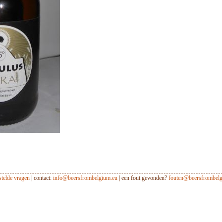
stelde vragen
| contact:
info@beersfrombelgium.eu
| een fout gevonden?
fouten@beersfrombelg