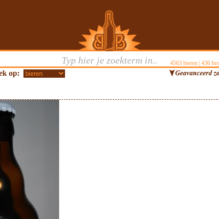
4563
bieren |
436
bro
ek op: