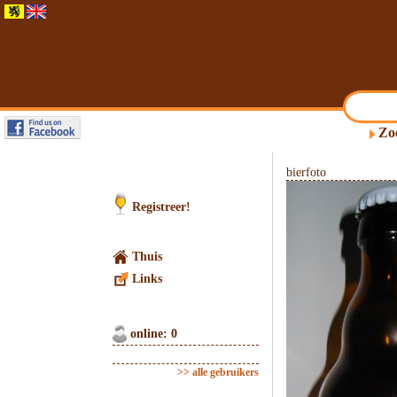
Zo
bierfoto
Registreer!
Thuis
Links
online: 0
>> alle gebruikers