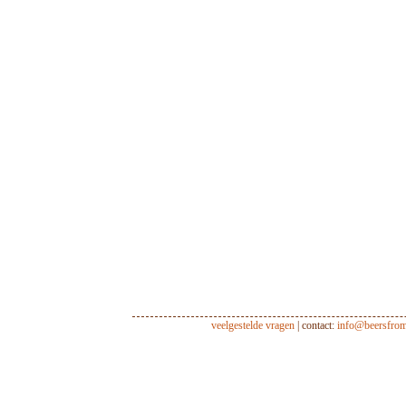
veelgestelde vragen
| contact:
info@beersfro