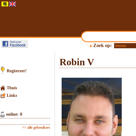
Zoek op:
Robin V
Registreer!
Thuis
Links
online: 0
>> alle gebruikers