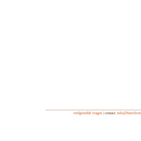
veelgestelde vragen
| contact:
info@beersfro