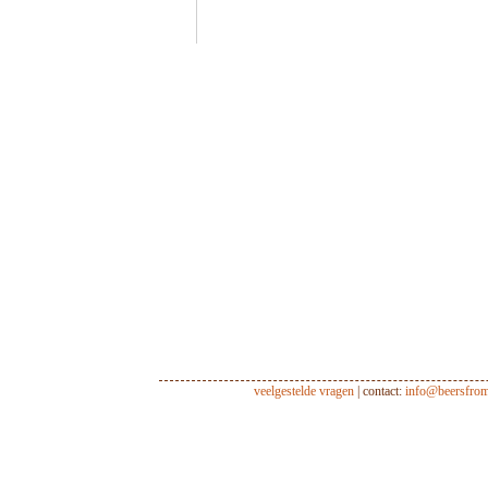
veelgestelde vragen
| contact:
info@beersfro