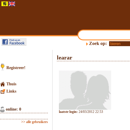
Zoek op:
learar
Registreer!
Thuis
Links
online: 0
laatste login:
24/03/2012 22:53
>> alle gebruikers