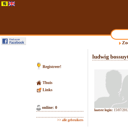
Zo
ludwig bossuy
Registreer!
Thuis
Links
online: 0
laatste login:
15/07/201
>> alle gebruikers