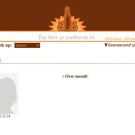
4563
bieren |
436
bro
ek op:
t
Over mezelf:
2 21:24