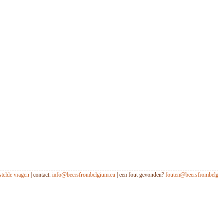
stelde vragen
| contact:
info@beersfrombelgium.eu
| een fout gevonden?
fouten@beersfrombelg