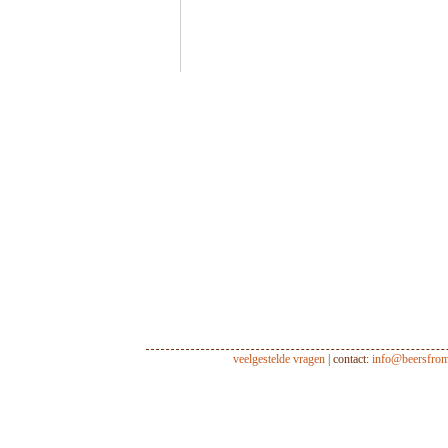
veelgestelde vragen
| contact:
info@beersfro