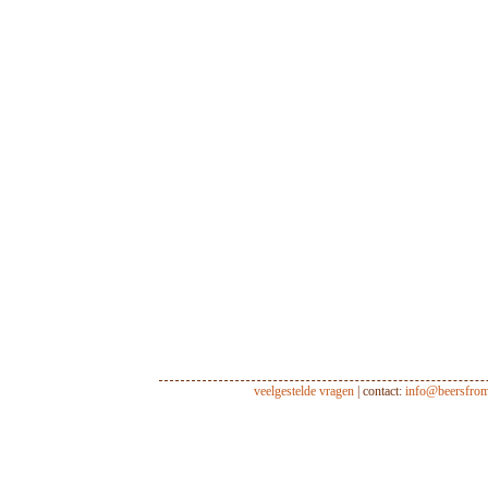
veelgestelde vragen
| contact:
info@beersfro