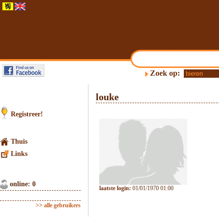
Zoek op:
louke
Registreer!
Thuis
Links
online: 0
laatste login:
01/01/1970 01:00
>> alle gebruikers