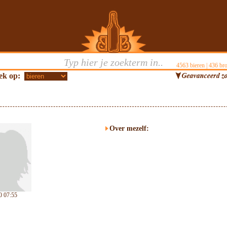
4563
bieren |
436
bro
ek op:
Over mezelf:
0 07:55