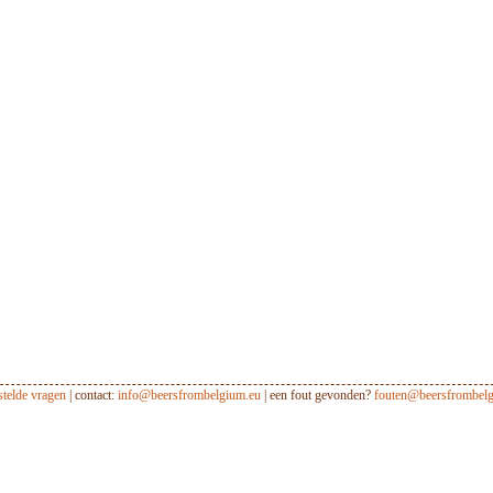
stelde vragen
| contact:
info@beersfrombelgium.eu
| een fout gevonden?
fouten@beersfrombelg