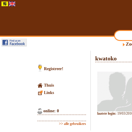
Zo
kwatoko
Registreer!
Thuis
Links
online: 0
laatste login:
19/03/201
>> alle gebruikers