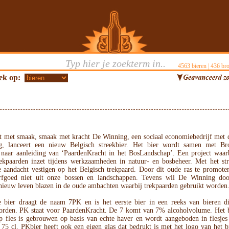
4563
bieren |
436
bro
ek op:
t met smaak, smaak met kracht De Winning, een sociaal economiebedrijf met d
, lanceert een nieuw Belgisch streekbier. Het bier wordt samen met Br
naar aanleiding van ‘PaardenKracht in het BosLandschap’. Een project waa
ekpaarden inzet tijdens werkzaamheden in natuur- en bosbeheer. Met het st
 aandacht vestigen op het Belgisch trekpaard. Door dit oude ras te promoten
rfgoed niet uit onze bossen en landschappen. Tevens wil De Winning doo
nieuw leven blazen in de oude ambachten waarbij trekpaarden gebruikt worden
 bier draagt de naam 7PK en is het eerste bier in een reeks van bieren d
orden. PK staat voor PaardenKracht. De 7 komt van 7% alcoholvolume. Het 
op fles is gebrouwen op basis van echte haver en wordt aangeboden in flesjes
 75 cl. PKbier heeft ook een eigen glas dat bedrukt is met het logo van het b