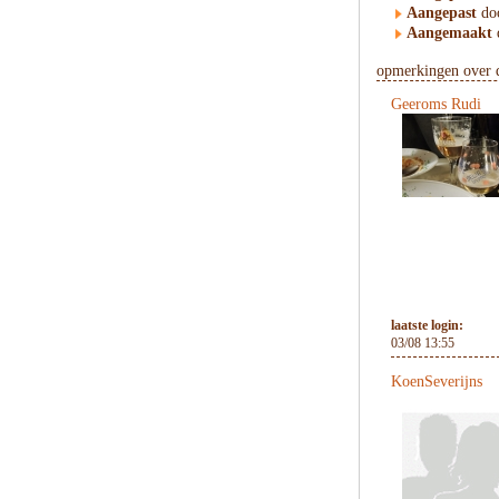
Aangepast
doo
Aangemaakt
opmerkingen over d
Geeroms Rudi
laatste login:
03/08 13:55
KoenSeverijns