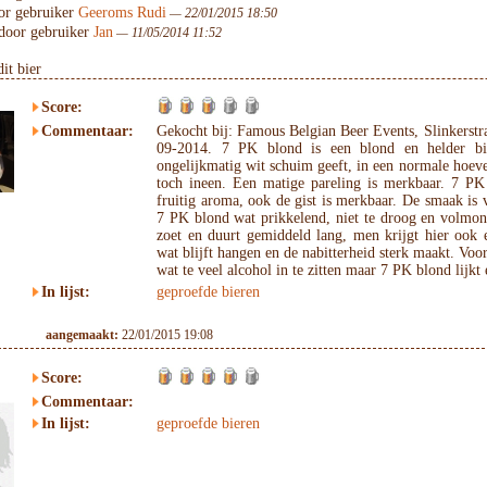
r gebruiker
Geeroms Rudi
— 22/01/2015 18:50
door gebruiker
Jan
— 11/05/2014 11:52
it bier
Score:
Commentaar:
Gekocht bij: Famous Belgian Beer Events, Slinkerst
09-2014. 7 PK blond is een blond en helder bie
ongelijkmatig wit schuim geeft, in een normale hoev
toch ineen. Een matige pareling is merkbaar. 7 PK
fruitig aroma, ook de gist is merkbaar. De smaak is 
7 PK blond wat prikkelend, niet te droog en volmo
zoet en duurt gemiddeld lang, men krijgt hier ook e
wat blijft hangen en de nabitterheid sterk maakt. Voor
wat te veel alcohol in te zitten maar 7 PK blond lijkt
In lijst:
geproefde bieren
aangemaakt:
22/01/2015 19:08
Score:
Commentaar:
In lijst:
geproefde bieren