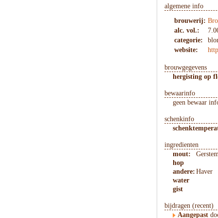
algemene info
brouwerij:
Bro
alc. vol.:
7.0
categorie:
blo
website:
htt
brouwgegevens
hergisting op fl
bewaarinfo
geen bewaar inf
schenkinfo
schenktempera
ingredienten
mout:
Gerste
hop
andere:
Haver
water
gist
bijdragen (recent)
Aangepast
doo