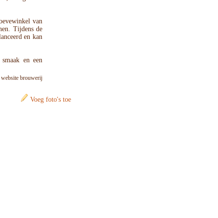
hoevewinkel van
nen. Tijdens de
lanceerd en kan
t smaak en een
: website brouwerij
Voeg foto's toe