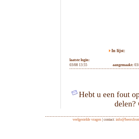
In lijst:
laatste login:
03/08 13:55
aangemaakt:
03
Hebt u een fout op
delen?
veelgestelde vragen
| contact:
info@beersfro