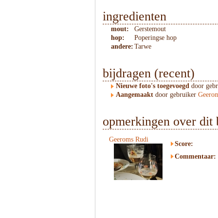
ingredienten
mout:
Gerstemout
hop:
Poperingse hop
andere:
Tarwe
bijdragen (recent)
Nieuwe foto's toegevoegd
door geb
Aangemaakt
door gebruiker
Geerom
opmerkingen over dit 
Geeroms Rudi
Score:
Commentaar: