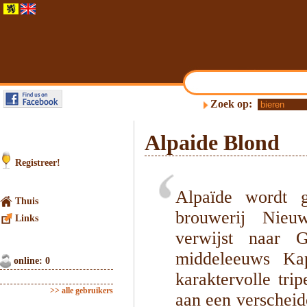
Zoek op:
Alpaide Blond
Registreer!
Alpaïde wordt 
Thuis
brouwerij Nieu
Links
verwijst naar G
middeleeuws Kap
online: 0
karaktervolle tri
>> alle gebruikers
aan een verschei