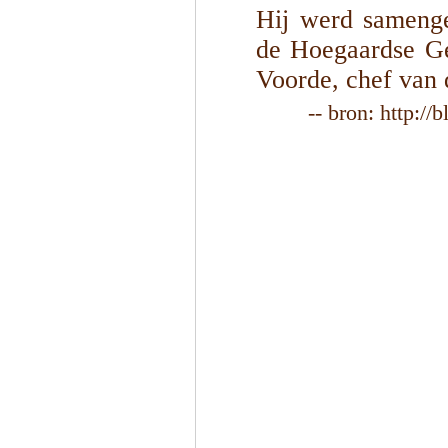
Hij werd samenge
de Hoegaardse Ge
Voorde, chef van 
-- bron: http:/
1
/
3