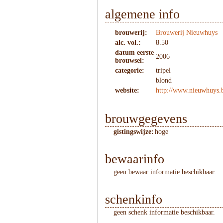
algemene info
brouwerij:
Brouwerij Nieuwhuys
alc. vol.:
8.50
datum eerste
2006
brouwsel:
categorie:
tripel
blond
website:
http://www.nieuwhuys
brouwgegevens
gistingswijze:
hoge
bewaarinfo
geen bewaar informatie beschikbaar.
schenkinfo
geen schenk informatie beschikbaar.