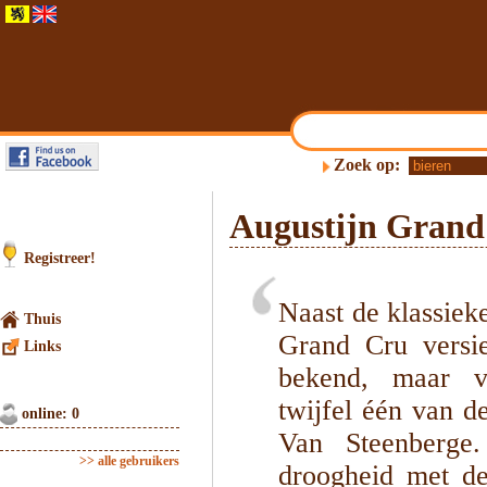
Zoek op:
Augustijn Grand
Registreer!
Naast de klassieke
Thuis
Grand Cru versie
Links
bekend, maar vo
twijfel één van d
online: 0
Van Steenberge.
>> alle gebruikers
droogheid met de