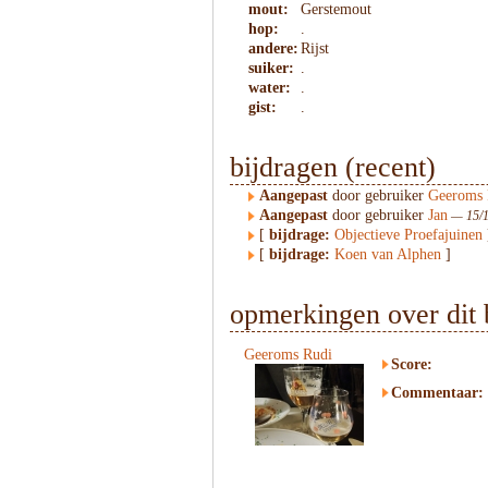
mout:
Gerstemout
hop:
.
andere:
Rijst
suiker:
.
water:
.
gist:
.
bijdragen (recent)
Aangepast
door gebruiker
Geeroms 
Aangepast
door gebruiker
Jan
— 15/1
[
bijdrage:
Objectieve Proefajuinen
[
bijdrage:
Koen van Alphen
]
opmerkingen over dit 
Geeroms Rudi
Score:
Commentaar: