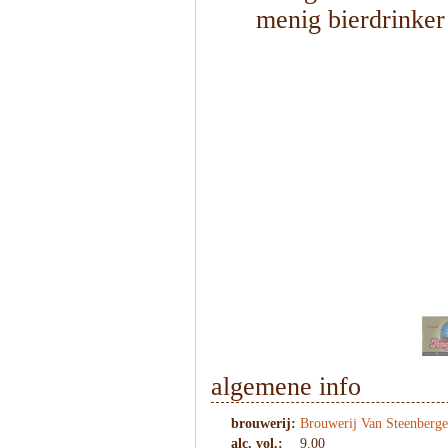
menig bierdrinker
1
/
6
algemene info
brouwerij:
Brouwerij Van Steenberge
alc. vol.:
9.00