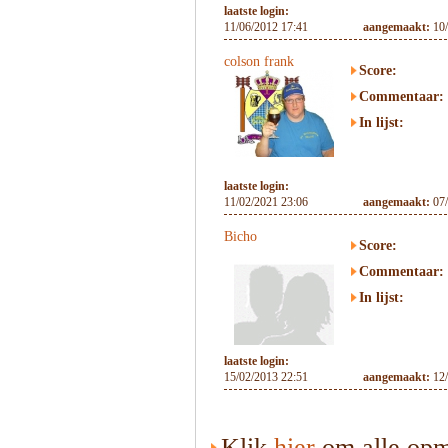
laatste login:
11/06/2012 17:41
aangemaakt:
10
colson frank
Score:
Commentaar:
In lijst:
laatste login:
11/02/2021 23:06
aangemaakt:
07
Bicho
Score:
Commentaar:
In lijst:
laatste login:
15/02/2013 22:51
aangemaakt:
12
Klik
hier
om alle opme