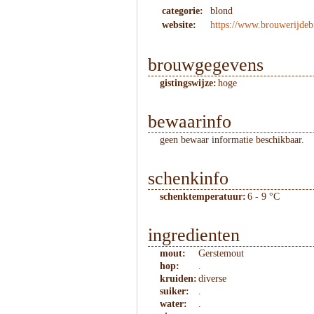
categorie:
blond
website:
https://www.brouwerijdebi
brouwgegevens
gistingswijze:
hoge
bewaarinfo
geen bewaar informatie beschikbaar.
schenkinfo
schenktemperatuur:
6 - 9 °C
ingredienten
mout:
Gerstemout
hop:
.
kruiden:
diverse
suiker:
.
water:
.