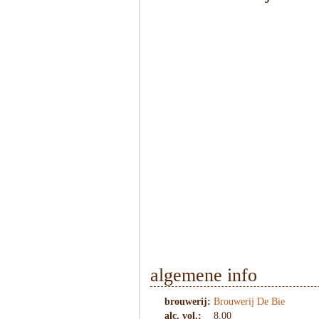
1
/
6
algemene info
brouwerij:
Brouwerij De Bie
alc. vol.:
8.00