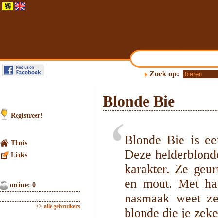
Zoek op:
Blonde Bie
Registreer!
Blonde Bie is ee
Thuis
Deze helderblonde
Links
karakter. Ze geur
en mout. Met haa
online: 0
nasmaak weet ze
>> alle gebruikers
blonde die je zek