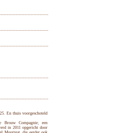
25. En thuis voorgeschoteld
se Brouw Compagnie; een
werd in 2011 opgericht door
el Moortgat, die eerder ook