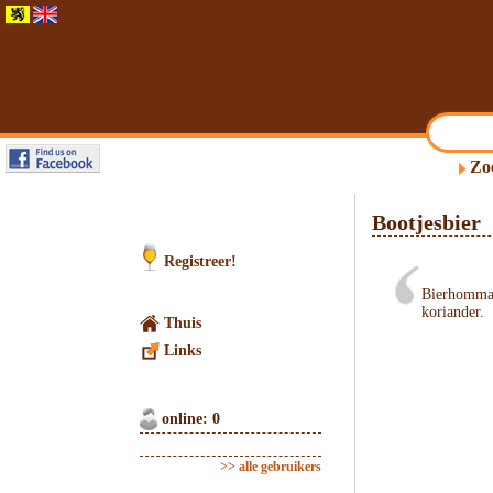
Zo
Bootjesbier
Registreer!
Bierhommag
koriander.
Thuis
Links
online: 0
>> alle gebruikers