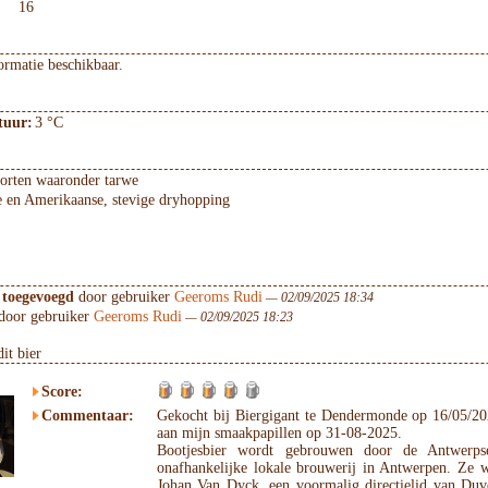
16
ormatie beschikbaar.
tuur:
3 °C
orten waaronder tarwe
e en Amerikaanse, stevige dryhopping
 toegevoegd
door gebruiker
Geeroms Rudi
— 02/09/2025 18:34
door gebruiker
Geeroms Rudi
— 02/09/2025 18:23
it bier
Score:
Commentaar:
Gekocht bij Biergigant te Dendermonde op 16/05/20
aan mijn smaakpapillen op 31-08-2025.
Bootjesbier wordt gebrouwen door de Antwerp
onafhankelijke lokale brouwerij in Antwerpen. Ze 
Johan Van Dyck, een voormalig directielid van Duv