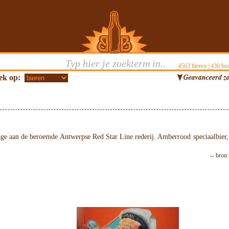
4563
bieren |
436
bro
ek op:
e aan de beroemde Antwerpse Red Star Line rederij. Amberrood speciaalbier
-- bron