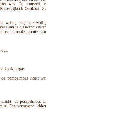
tief was. De brouwerij is
 Kattendijkdok-Oostkaai. Ze
t weinig beige dik-wollig
sterk aan je glaswand kleven
 van een normale grootte naar
mout.
end koolzuurgas.
og, de pompelmoes vloeit wat
r drinkt, de pompelmoes en
et te. Een verrassend lekker