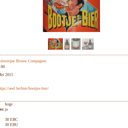
ntwerpse Brouw Compagnie
.00
ei 2015
ttps://seef.be/bier/bootjes-bier/
hoge
es:
ja
38 EBC
30 EBU