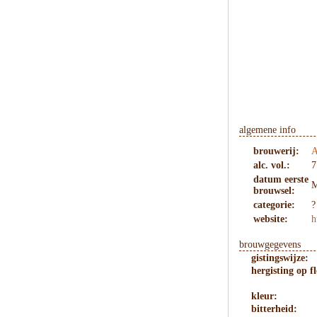
algemene info
brouwerij:
A
alc. vol.:
7
datum eerste
M
brouwsel:
categorie:
?
website:
h
brouwgegevens
gistingswijze:
hergisting op fl
kleur:
bitterheid: