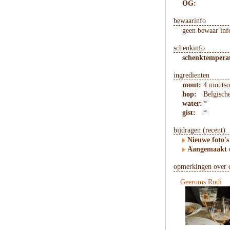
OG:
bewaarinfo
geen bewaar inf
schenkinfo
schenktempera
ingredienten
mout:
4 moutso
hop:
Belgisch
water:
*
gist:
*
bijdragen (recent)
Nieuwe foto's
Aangemaakt
opmerkingen over d
Geeroms Rudi