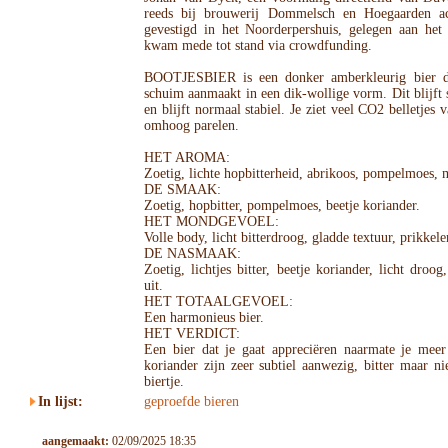
reeds bij brouwerij Dommelsch en Hoegaarden ac
gevestigd in het Noorderpershuis, gelegen aan het
kwam mede tot stand via crowdfunding.
BOOTJESBIER is een donker amberkleurig bier da
schuim aanmaakt in een dik-wollige vorm. Dit blijft 
en blijft normaal stabiel. Je ziet veel CO2 belletjes
omhoog parelen.
HET AROMA:
Zoetig, lichte hopbitterheid, abrikoos, pompelmoes, 
DE SMAAK:
Zoetig, hopbitter, pompelmoes, beetje koriander.
HET MONDGEVOEL:
Volle body, licht bitterdroog, gladde textuur, prikkel
DE NASMAAK:
Zoetig, lichtjes bitter, beetje koriander, licht dro
uit.
HET TOTAALGEVOEL:
Een harmonieus bier.
HET VERDICT:
Een bier dat je gaat appreciëren naarmate je mee
koriander zijn zeer subtiel aanwezig, bitter maar ni
biertje.
In lijst:
geproefde bieren
aangemaakt:
02/09/2025 18:35