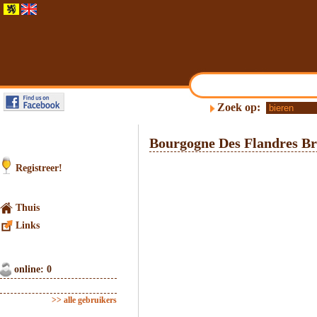
Zoek op:
Bourgogne Des Flandres Br
Registreer!
Thuis
Links
online: 0
>> alle gebruikers