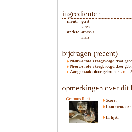
ingredienten
mout:
gerst
tarwe
andere:
aroma's
mais
bijdragen (recent)
Nieuwe foto's toegevoegd
door geb
Nieuwe foto's toegevoegd
door geb
Aangemaakt
door gebruiker
Jan
— 21
opmerkingen over dit 
Geeroms Rudi
Score:
Commentaar:
In lijst: