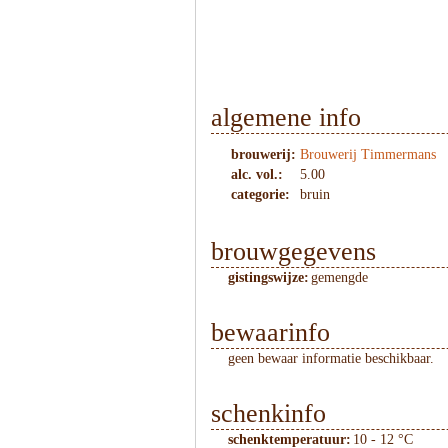
1
/
4
algemene info
brouwerij:
Brouwerij Timmermans
alc. vol.:
5.00
categorie:
bruin
brouwgegevens
gistingswijze:
gemengde
bewaarinfo
geen bewaar informatie beschikbaar.
schenkinfo
schenktemperatuur:
10 - 12 °C