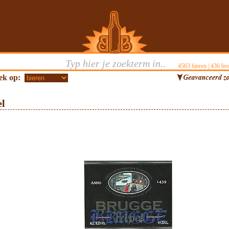
4563
bieren |
436
bro
ek op:
el