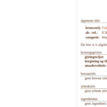
algemene info
brouwerij:
Pal
alc. vol.:
8.2
categorie:
blo
Dit bier is is afgel
brouwgegevens
gistingswijze:
hergisting op fl
smaakevolutie:
bewaarinfo
geen bewaar inf
schenkinfo
geen schenk inf
ingredienten
geen ingredient 