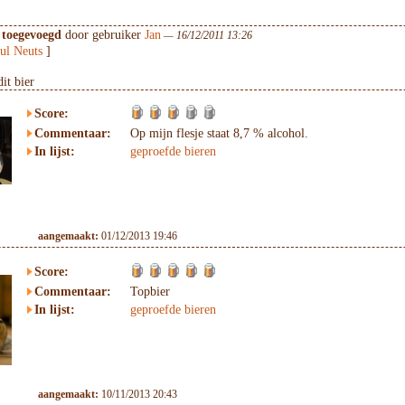
 toegevoegd
door gebruiker
Jan
— 16/12/2011 13:26
ul Neuts
]
it bier
Score:
Commentaar:
Op mijn flesje staat 8,7 % alcohol.
In lijst:
geproefde bieren
aangemaakt:
01/12/2013 19:46
Score:
Commentaar:
Topbier
In lijst:
geproefde bieren
aangemaakt:
10/11/2013 20:43