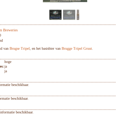
m Breweries
0
nd
eid van
Brugse Tripel
, en het basisbier van
Brugge Tripel Gruut
.
hoge
es:
ja
ja
ormatie beschikbaar.
ormatie beschikbaar.
informatie beschikbaar.