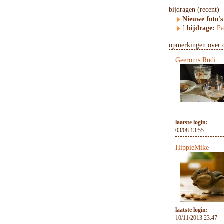
bijdragen (recent)
Nieuwe foto's
[
bijdrage:
Pa
opmerkingen over d
Geeroms Rudi
laatste login:
03/08 13:55
HippieMike
laatste login:
10/11/2013 23:47