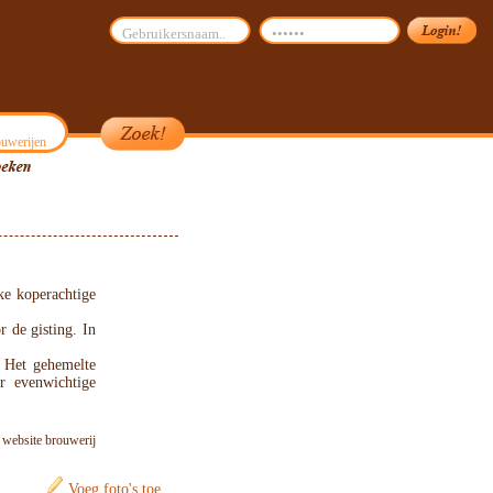
uwerijen
ke koperachtige
r de gisting. In
t. Het gehemelte
r evenwichtige
: website brouwerij
Voeg foto's toe