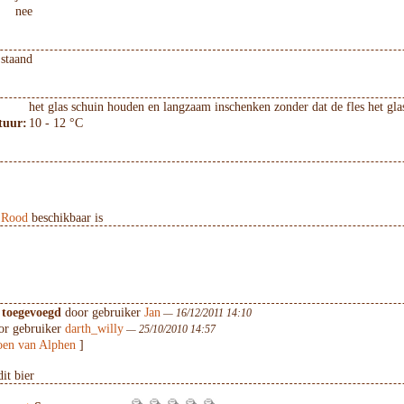
nee
staand
het glas schuin houden en langzaam inschenken zonder dat de fles het gla
tuur:
10 - 12 °C
 Rood
beschikbaar is
 toegevoegd
door gebruiker
Jan
— 16/12/2011 14:10
r gebruiker
darth_willy
— 25/10/2010 14:57
en van Alphen
]
it bier