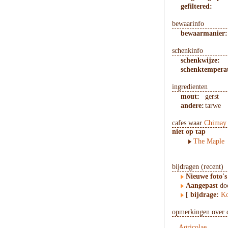
gefiltered:
bewaarinfo
bewaarmanier:
schenkinfo
schenkwijze:
schenktempera
ingredienten
mout:
gerst
andere:
tarwe
cafes waar
Chimay
niet op tap
The Maple
bijdragen (recent)
Nieuwe foto's
Aangepast
doo
[
bijdrage:
Ko
opmerkingen over d
Agricolae