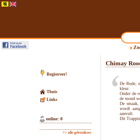
Zo
Chimay Roo
Registreer!
De Rode, o
kleur.
Thuis
Onder de ro
de mond wo
Links
De smaak, d
wordt aang
aanvult.
Dit Trappis
online: 0
>> alle gebruikers