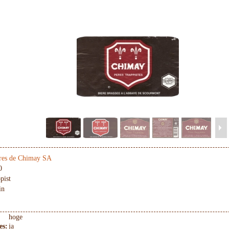
res de Chimay SA
0
pist
in
hoge
es:
ja