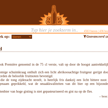
4563
bieren |
436
bro
ek op:
d
ok Première genoemd in de 75 cl versie, valt op door de hoogst aantrekkelij
mige schuimkraag onthult zich een licht abrikoosachtige fruitgeur gerijpt doo
rden de beloofde fruitnoten bevestigd.
ie de tong zijdezacht streelt, is heerlijk fris dankzij een licht bittere noo
enaam geprikkeld, wat de smaakkwaliteiten van dit bier op een bijzonde
tenbier van hoge gisting is niet gepasteuriseerd en gist na op de fles.
-- bron