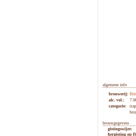
algemene info
brouwerij:
Biè
alc. vol.:
7.0
categorie:
trap
bru
brouwgegevens
gistingswijze:
hergisting op fl