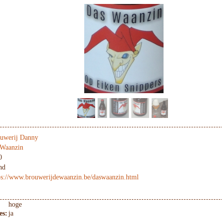
uwerij Danny
Waanzin
0
nd
ps://www.brouwerijdewaanzin.be/daswaanzin.html
hoge
es:
ja