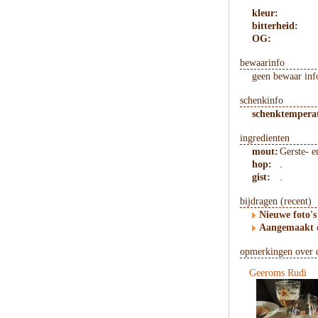
kleur:
bitterheid:
OG:
bewaarinfo
geen bewaar inf
schenkinfo
schenktempera
ingredienten
mout:
Gerste- 
hop:
.
gist:
.
bijdragen (recent)
Nieuwe foto's
Aangemaakt
opmerkingen over d
Geeroms Rudi