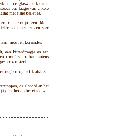
terk aan de glaswand kleven.
 steeds een laagje van enkele
ging met fijne belletjes.
n en op termijn een klein
ichte hout-toets en een zeer
anaan, mout en koriander.
t, een bitterdroogje en een
Een complex tot harmonieus
tgesproken sterk.
 er nog en op het laatst een
erstoppen, de alcohol en het
jtig dat het op het einde wat