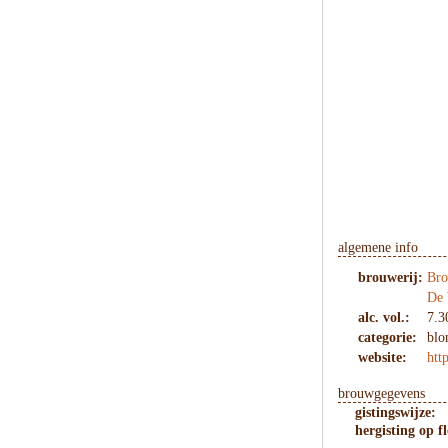
algemene info
brouwerij:
Bro
De 
alc. vol.:
7.3
categorie:
blo
website:
htt
brouwgegevens
gistingswijze:
hergisting op fl