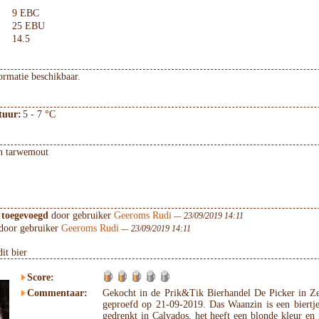
9 EBC
25 EBU
14.5
ormatie beschikbaar.
tuur:
5 - 7 °C
en tarwemout
 toegevoegd
door gebruiker
Geeroms Rudi
— 23/09/2019 14:11
door gebruiker
Geeroms Rudi
— 23/09/2019 14:11
it bier
Score:
Commentaar:
Gekocht in de Prik&Tik Bierhandel De Picker in Ze
geproefd op 21-09-2019. Das Waanzin is een biertje
gedrenkt in Calvados, het heeft een blonde kleur en 