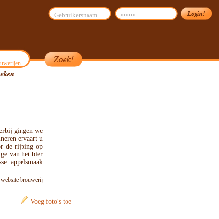
uwerijen
erbij gingen we
ineren ervaart u
r de rijping op
ige van het bier
sse appelsmaak
: website brouwerij
Voeg foto's toe