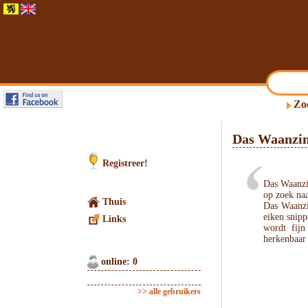
Zo
Das Waanzi
Registreer!
Das Waanzin
op zoek naa
Thuis
Das Waanzi
eiken snipp
Links
wordt fij
herkenbaar 
online: 0
>> alle gebruikers