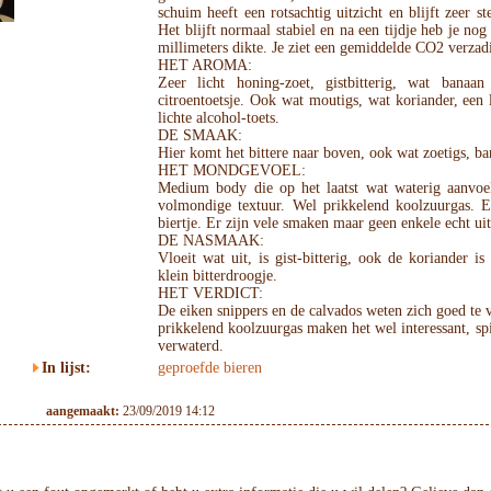
schuim heeft een rotsachtig uitzicht en blijft zeer s
Het blijft normaal stabiel en na een tijdje heb je nog
millimeters dikte. Je ziet een gemiddelde CO2 verzadi
HET AROMA:
Zeer licht honing-zoet, gistbitterig, wat banaa
citroentoetsje. Ook wat moutigs, wat koriander, een l
lichte alcohol-toets.
DE SMAAK:
Hier komt het bittere naar boven, ook wat zoetigs, b
HET MONDGEVOEL:
Medium body die op het laatst wat waterig aanvoel
volmondige textuur. Wel prikkelend koolzuurgas. 
biertje. Er zijn vele smaken maar geen enkele echt ui
DE NASMAAK:
Vloeit wat uit, is gist-bitterig, ook de koriander is
klein bitterdroogje.
HET VERDICT:
De eiken snippers en de calvados weten zich goed te v
prikkelend koolzuurgas maken het wel interessant, spi
verwaterd.
In lijst:
geproefde bieren
aangemaakt:
23/09/2019 14:12