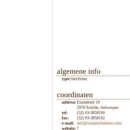
algemene info
type:
bierfirma
coordinaten
address:
Elzendreef 19
2970 Schilde, Antwerpen
tel:
(32) 03-3858190
fax:
(32) 03-3858192
e-mail:
info@vlaamscheleeuw.com
website:
?