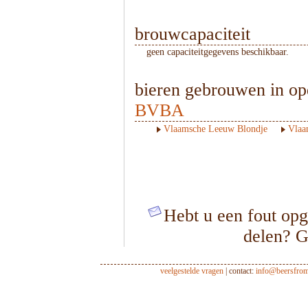
brouwcapaciteit
geen capaciteitgegevens beschikbaar.
bieren gebrouwen in o
BVBA
Vlaamsche Leeuw Blondje
Vlaa
Hebt u een fout opg
delen? G
veelgestelde vragen
| contact:
info@beersfro