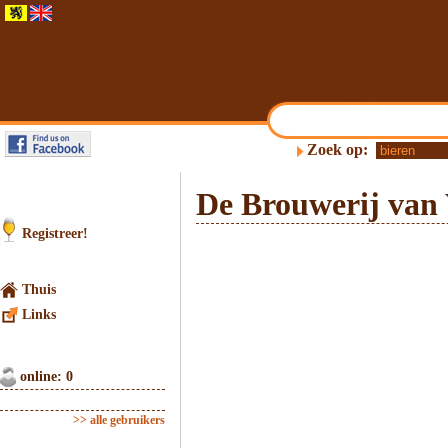
Zoek op:
De Brouwerij van
Registreer!
Thuis
Links
online: 0
>> alle gebruikers