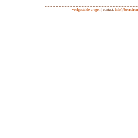
veelgestelde vragen
| contact:
info@beersfro