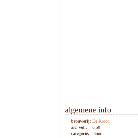
1
/
4
algemene info
brouwerij:
De Kroon
alc. vol.:
8.50
categorie:
blond