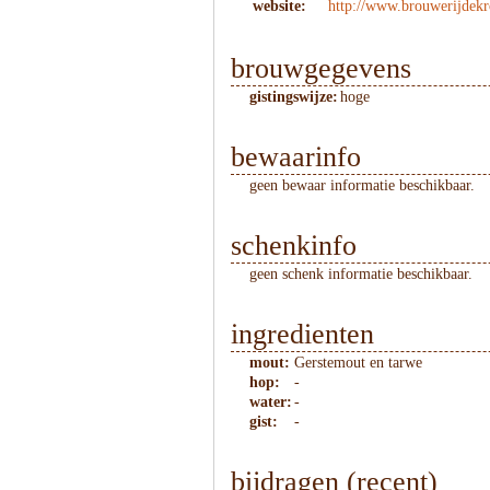
website:
http://www.brouwerijdekr
brouwgegevens
gistingswijze:
hoge
bewaarinfo
geen bewaar informatie beschikbaar.
schenkinfo
geen schenk informatie beschikbaar.
ingredienten
mout:
Gerstemout en tarwe
hop:
-
water:
-
gist:
-
bijdragen (recent)