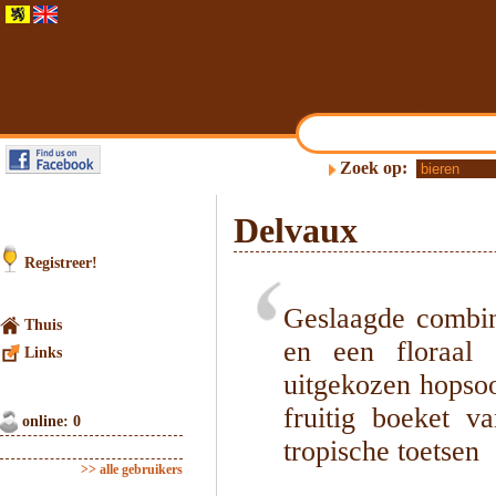
Zoek op:
Delvaux
Registreer!
Geslaagde combin
Thuis
en een floraal
Links
uitgekozen hopsoo
fruitig boeket v
online: 0
tropische toetsen
>> alle gebruikers