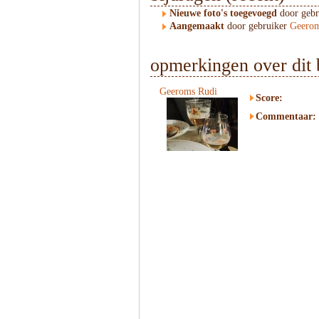
Nieuwe foto's toegevoegd
door geb
Aangemaakt
door gebruiker
Geerom
opmerkingen over dit 
Geeroms Rudi
Score:
Commentaar: