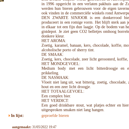
in 1996 opgericht in een verlaten pakhuis aan de Z
werden hun bieren gebrouwen voor de eigen taverne
ook vinden in de commerciële winkels rond Antwerp
DEN ZWARTE SINJOOR is een donkerrood bier 
produceert in een romige vorm. Het blijft sterk aan 
in elkaar tot een fijn dun laagje. Op de bodem van het
gistdepot. Je ziet geen CO2 belletjes omhoog borrele
donkere kleur.
HET AROMA:
Zoetig, karamel, banaan, kers, chocolade, koffie, mou
alcoholische porto of sherry tint.
DE SMAAK:
Zoetig, kers, chocolade, zeer licht geroosterd, koffie,
HET MONDGEVOEL:
Medium body met een licht bitterdroogje en ee
prikkeling.
DE NASMAAK:
Vloeit niet lang uit, wat bitterig, zoetig, chocolade, 
hout en een zeer licht droogje.
HET TOTAALGEVOEL:
Een complex bier.
HET VERDICT:
Een goed drinkbare stout, wat platjes echter en hier
uitgesproken smaken niet lang hangen.
In lijst:
geproefde bieren
aangemaakt:
31/05/2022 19:47