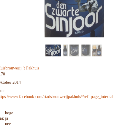
uisbrouwerij 't Pakhuis
.70
ktober 2014
tout
ttps://www.facebook.com/stadsbrouwerijpakhuis/?ref=page_internal
hoge
es:
ja
nee