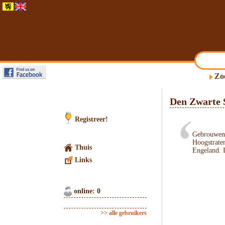
Zo
Den Zwarte 
Registreer!
Gebrouwen 
Hoogstraten
Thuis
Engeland. 
Links
online: 0
>> alle gebruikers