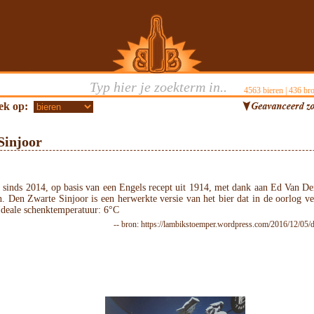
4563
bieren |
436
bro
ek op:
Sinjoor
sinds 2014, op basis van een Engels recept uit 1914, met dank aan Ed Van D
. Den Zwarte Sinjoor is een herwerkte versie van het bier dat in de oorlog v
Ideale schenktemperatuur: 6°C
-- bron: https://lambikstoemper.wordpress.com/2016/12/05/d