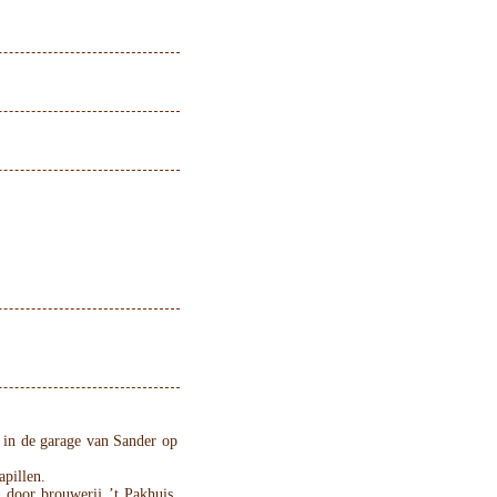
 in de garage van Sander op
pillen.
door brouwerij ’t Pakhuis,