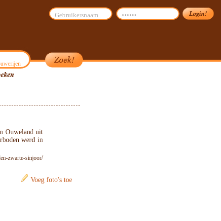
uwerijen
en Ouweland uit
erboden werd in
en-zwarte-sinjoor/
Voeg foto's toe