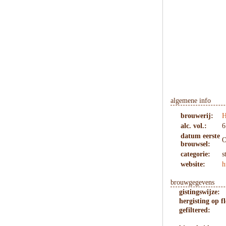
algemene info
brouwerij:
H
alc. vol.:
6
datum eerste
O
brouwsel:
categorie:
s
website:
h
brouwgegevens
gistingswijze:
hergisting op fl
gefiltered: