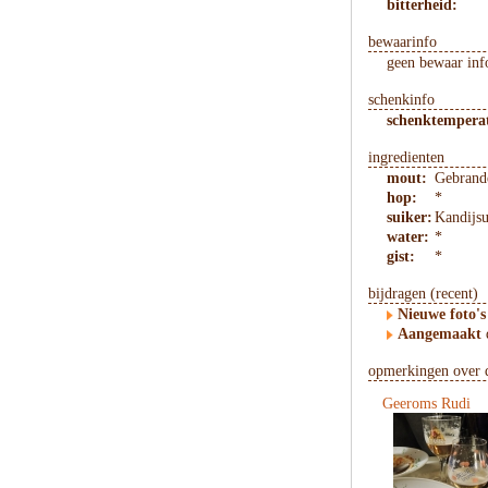
bitterheid:
bewaarinfo
geen bewaar inf
schenkinfo
schenktempera
ingredienten
mout:
Gebrand
hop:
*
suiker:
Kandijsu
water:
*
gist:
*
bijdragen (recent)
Nieuwe foto's
Aangemaakt
opmerkingen over d
Geeroms Rudi