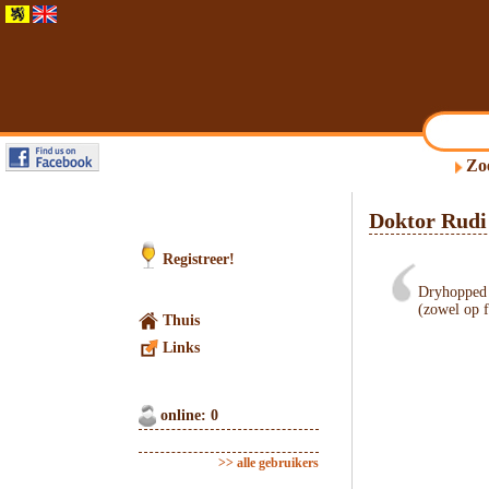
Zo
Doktor Rudi
Registreer!
Dryhopped 
(zowel op f
Thuis
Links
online: 0
>> alle gebruikers