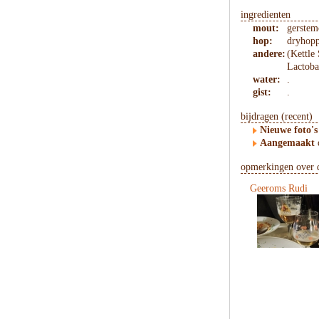
ingredienten
mout:
gerstem
hop:
dryhop
andere:
(Kettle
Lactoba
water:
.
gist:
.
bijdragen (recent)
Nieuwe foto's
Aangemaakt
opmerkingen over d
Geeroms Rudi