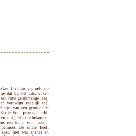
kker. En thuis geproefd op
je dat bij het uitschenken
en fijne gelijkmatige laag.
en verdwijnt redelijk snel
lletjes van een gemiddelde
Kettle Sour proces, hierbij
en zurig effect te bekomen.
s een klein zuur toetsje,
mpelmoes. De smaak heeft
l zoet, met wat ananas en