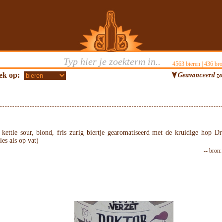
4563
bieren |
436
bro
ek op:
kettle sour, blond, fris zurig biertje gearomatiseerd met de kruidige hop 
les als op vat)
-- bron