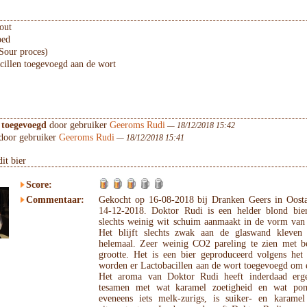
out
ped
 Sour proces)
cillen toegevoegd aan de wort
 toegevoegd
door gebruiker
Geeroms Rudi
— 18/12/2018 15:42
door gebruiker
Geeroms Rudi
— 18/12/2018 15:41
it bier
Score:
Commentaar:
Gekocht op 16-08-2018 bij Dranken Geers in Oosta
14-12-2018. Doktor Rudi is een helder blond biert
slechts weinig wit schuim aanmaakt in de vorm van e
Het blijft slechts zwak aan de glaswand kleven 
helemaal. Zeer weinig CO2 pareling te zien met be
grootte. Het is een bier geproduceerd volgens het 
worden er Lactobacillen aan de wort toegevoegd om e
Het aroma van Doktor Rudi heeft inderdaad ergen
tesamen met wat karamel zoetigheid en wat po
eveneens iets melk-zurigs, is suiker- en karame