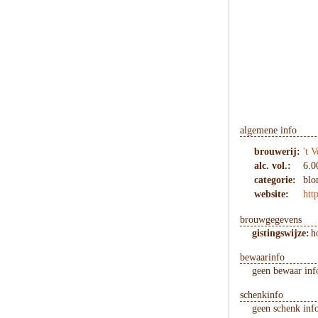
algemene info
brouwerij:
't V
alc. vol.:
6.0
categorie:
blo
website:
htt
brouwgegevens
gistingswijze:
h
bewaarinfo
geen bewaar inf
schenkinfo
geen schenk inf