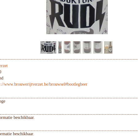
erzet
0
nd
p://www.brouwerijtverzet.be/brouwsel#bootlegbeer
oge
ormatie beschikbaar.
ormatie beschikbaar.