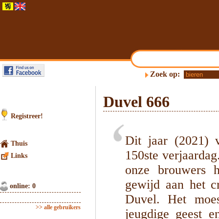
Zoek op:
Duvel 666
Registreer!
Dit jaar (2021)
Thuis
150ste verjaardag
Links
onze brouwers h
gewijd aan het c
online: 0
Duvel. Het moes
>> alle gebruikers
jeugdige geest e