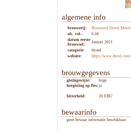
algemene info
brouwerij:
Brouwerij Duvel Moort
alc. vol.:
6.66
datum eerste
Januari 2021
brouwsel:
categorie:
blond
website:
https://www.duvel.com
brouwgegevens
gistingswijze:
hoge
hergisting op fles:
ja
bitterheid:
20 EBU
bewaarinfo
geen bewaar informatie beschikbaar.