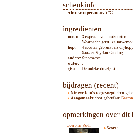
schenkinfo
schenktemperatuur:
5 °C
ingredienten
mout:
3 expressieve moutsoorten.
Waaronder gerst- en tarwemou
hop:
4 soorten gebruikt als dryhop
Saaz en Styrian Golding
andere:
Sinaaszeste
water:
.
gist:
De unieke duvelgist.
bijdragen (recent)
Nieuwe foto's toegevoegd
door geb
Aangemaakt
door gebruiker
Geerom
opmerkingen over dit 
Geeroms Rudi
Score: