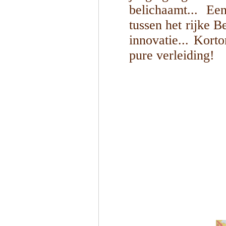
belichaamt... Ee
tussen het rijke 
innovatie... Kort
pure verleiding!
1
/
7