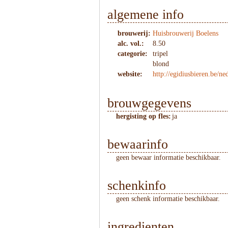
algemene info
brouwerij:
Huisbrouwerij Boelens
alc. vol.:
8.50
categorie:
tripel
blond
website:
http://egidiusbieren.be/ne
brouwgegevens
hergisting op fles:
ja
bewaarinfo
geen bewaar informatie beschikbaar.
schenkinfo
geen schenk informatie beschikbaar.
ingredienten