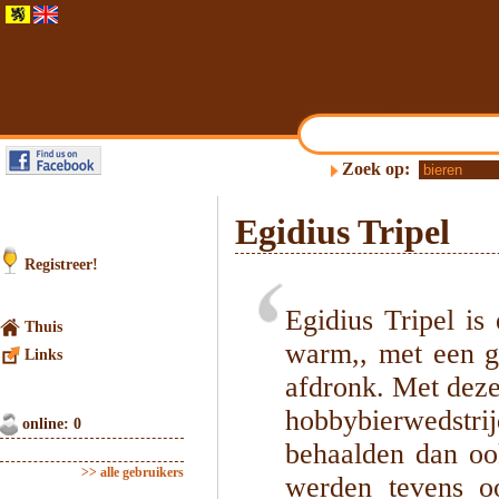
Zoek op:
Egidius Tripel
Registreer!
Egidius Tripel is
Thuis
warm,, met een g
Links
afdronk. Met dez
hobbybierwedst
online: 0
behaalden dan ook
>> alle gebruikers
werden tevens o