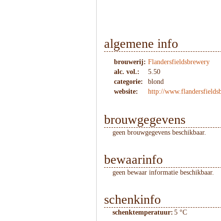
algemene info
brouwerij:
Flandersfieldsbrewery
alc. vol.:
5.50
categorie:
blond
website:
http://www.flandersfield
brouwgegevens
geen brouwgegevens beschikbaar.
bewaarinfo
geen bewaar informatie beschikbaar.
schenkinfo
schenktemperatuur:
5 °C