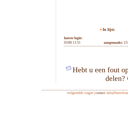
In lijst:
laatste login:
03/08 13:55
aangemaakt:
25
Hebt u een fout op
delen?
veelgestelde vragen
| contact:
info@beersfro