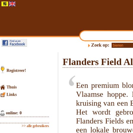
Zoek op:
Flanders Field Al
Registreer!
Een premium blon
Thuis
Vlaamse hoppe. D
Links
kruising van een 
Het wordt gebr
online: 0
Flanders Fields e
>> alle gebruikers
een lokale brouw