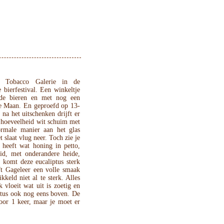
 Tobacco Galerie in de
 bierfestival. Een winkeltje
nde bieren en met nog een
ve Maan. En geproefd op 13-
na het uitschenken drijft er
 hoeveelheid wit schuim met
ormale manier aan het glas
t slaat vlug neer. Toch zie je
 heeft wat honing in petto,
id, met onderandere heide,
 komt deze eucaliptus sterk
t Gageleer een volle smaak
kkeld niet al te sterk. Alles
 vloeit wat uit is zoetig en
iptus ook nog eens boven. De
voor 1 keer, maar je moet er