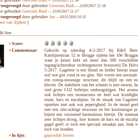
r gebruiker
Geeroms Rudi
— 21/05/2017 21:34
 toegevoegd
door gebruiker
Geeroms Rudi
— 21/05/2017 21:18
r gebruiker
Geeroms Rudi
— 21/05/2017 21:17
 toegevoegd
door gebruiker
Jan
— 03/11/2010 10:32
en van Alphen
]
it bier
Score:
Commentaar:
Gekocht op zaterdag 4-2-2017 bij K&S Beer
Katelijnestraat 52 te Brugge tijdens het 10é Bruggse
waar je keuze hebt uit meer dan 500 verschille
ingang/achterdeur rechttegenover brouwerij De Hal
5-2017. Gageleer is een blond en helder biertje maar 
wel wat gist rond in uw glas. Het vormt een normale
een romig-moussige structuur, dit blijft op een n
kleven. De stabiliteit van het schuim is niet enorm, he
veel grote CO2 belletjes omhoogstijgen. Het aroma
ook lichtjes een moutaroma en heel wat kruidighe
munt, hars en eucaliptus. In de smaak van Gageleer
opzetten met ook wat peperigheid. In de mond geef
met een olie-achtige structuur en het koolzuurgas pri
bijeen een verassend harmonieus biertje. De nasmaak
zeer lichtjes droog, hier komen de hars en de eucal
gagel geeft er toch een speciaal smaakje aan, leuk 
toch van houden.
In lijst:
geproefde bieren