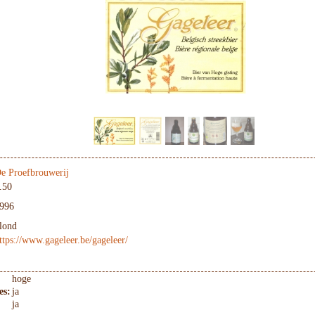
e Proefbrouwerij
.50
996
lond
ttps://www.gageleer.be/gageleer/
hoge
es:
ja
ja