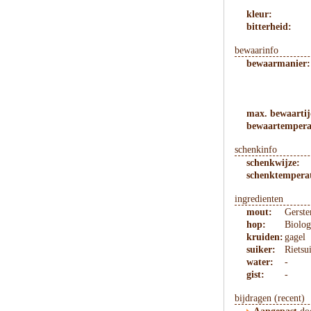
kleur:
bitterheid:
bewaarinfo
bewaarmanier:
max. bewaartij
bewaartempera
schenkinfo
schenkwijze:
schenktempera
ingredienten
mout:
Gerst
hop:
Biolog
kruiden:
gagel
suiker:
Rietsu
water:
-
gist:
-
bijdragen (recent)