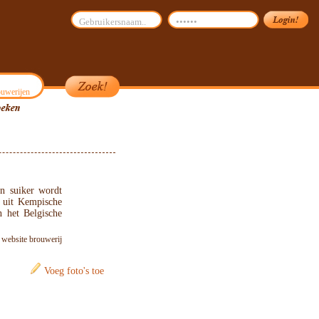
uwerijen
n suiker wordt
 uit Kempische
n het Belgische
: website brouwerij
Voeg foto's toe