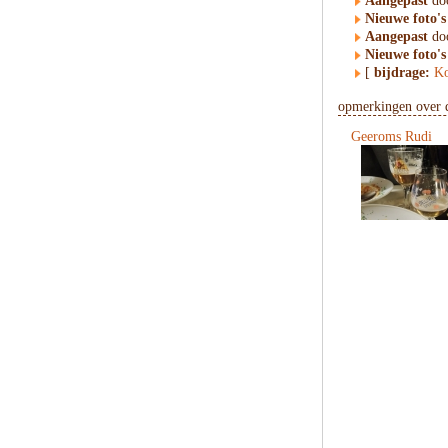
Aangepast
doo
Nieuwe foto's
Aangepast
doo
Nieuwe foto's
[
bijdrage:
Ko
opmerkingen over d
Geeroms Rudi