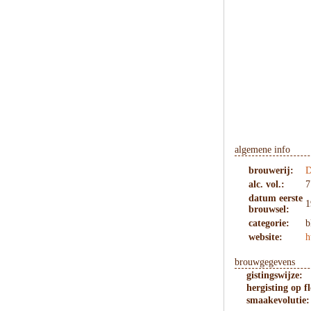
algemene info
brouwerij:
D
alc. vol.:
7
datum eerste
1
brouwsel:
categorie:
b
website:
h
brouwgegevens
gistingswijze:
hergisting op fl
smaakevolutie: