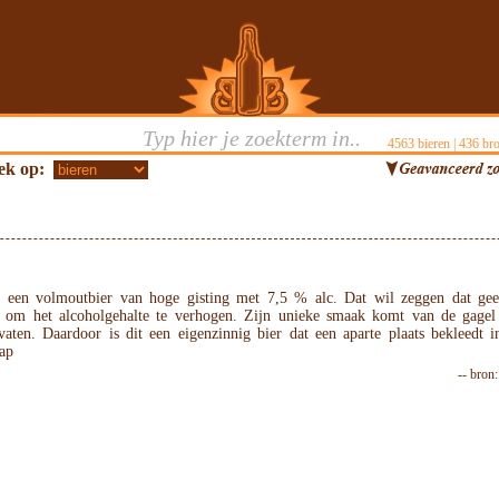
4563
bieren |
436
bro
ek op:
s een volmoutbier van hoge gisting met 7,5 % alc. Dat wil zeggen dat gee
 om het alcoholgehalte te verhogen. Zijn unieke smaak komt van de gagel
vaten. Daardoor is dit een eigenzinnig bier dat een aparte plaats bekleedt i
hap
-- bron