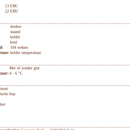
13 EBC
22 EBU
donker
staand
kelder
koel
d:
104 weken
tuur:
kelder temperatuur
Met of zonder gist
tuur:
4 - 6 °C
emout
ische hop
iker