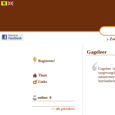
Zo
Gageleer
Registreer!
Gageleer i
toegevoegd
Thuis
natuurreser
bierlandsc
Links
online: 0
>> alle gebruikers