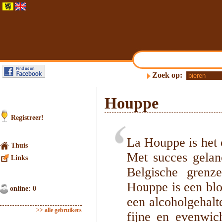
Zoek op:
Houppe
Registreer!
La Houppe is het 
Thuis
Met succes gelan
Links
Belgische grenz
Houppe is een blo
online: 0
een alcoholgehalt
>> alle gebruikers
fijne en evenwic