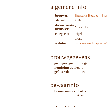
algemene info
brouwerij:
Brasserie Houppe - Bra
alc. vol.:
7.50
datum eerste
Mei 2013
brouwsel:
categorie:
tripel
blond
website:
https://www.houppe.be/f
brouwgegevens
gistingswijze:
hoge
hergisting op fles:
ja
gefiltered:
nee
bewaarinfo
bewaarmanier:
donker
staand