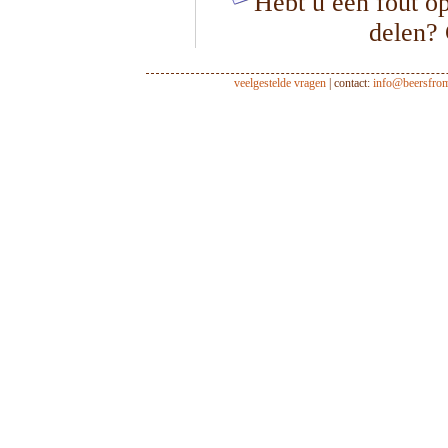
Hebt u een fout op
delen?
veelgestelde vragen
| contact:
info@beersfro