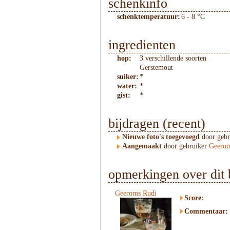
schenkinfo
schenktemperatuur:
6 - 8 °C
ingredienten
hop:
3 verschillende soorten
Gerstemout
suiker:
*
water:
*
gist:
*
bijdragen (recent)
Nieuwe foto's toegevoegd
door geb
Aangemaakt
door gebruiker
Geerom
opmerkingen over dit 
Geeroms Rudi
Score:
Commentaar: