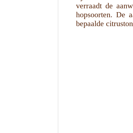
verraadt de aanw
hopsoorten. De a
bepaalde citrusto
1
/
4