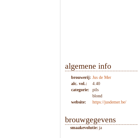
1
/
5
algemene info
brouwerij:
Jus de Mer
alc. vol.:
4.40
categorie:
pils
blond
website:
https://jusdemer.be/
brouwgegevens
smaakevolutie:
ja