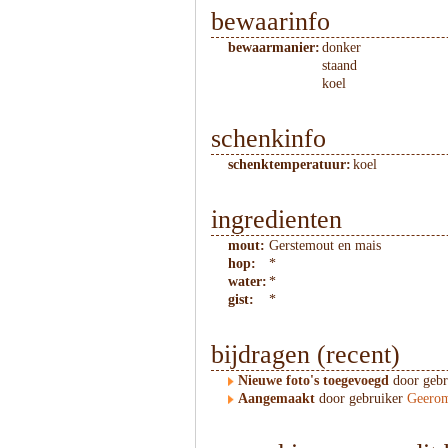
bewaarinfo
bewaarmanier:
donker
staand
koel
schenkinfo
schenktemperatuur:
koel
ingredienten
mout:
Gerstemout en mais
hop:
*
water:
*
gist:
*
bijdragen (recent)
Nieuwe foto's toegevoegd
door geb
Aangemaakt
door gebruiker
Geerom