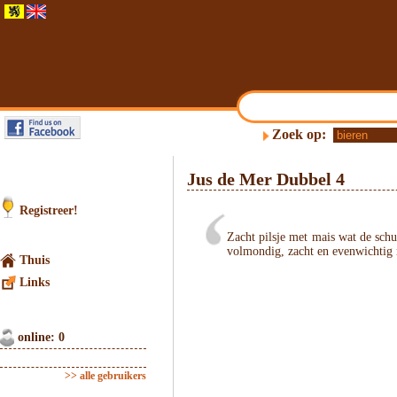
Zoek op:
Jus de Mer Dubbel 4
Registreer!
Zacht pilsje met mais wat de sch
volmondig, zacht en evenwichtig 
Thuis
Links
online: 0
>> alle gebruikers