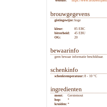
website:
https://www.brouwerijhetn
brouwgegevens
gistingswijze:
hoge
kleur:
85 EBC
bitterheid:
45 EBU
OG:
20
bewaarinfo
geen bewaar informatie beschikbaar.
schenkinfo
schenktemperatuur:
8 - 10 °C
ingredienten
mout:
Gerstemout
hop:
*
kruiden:
*