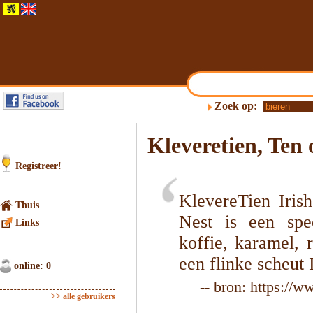
Zoek op:
Kleveretien, Ten 
Registreer!
KlevereTien Iris
Thuis
Nest is een spe
Links
koffie, karamel, r
een flinke scheut
online: 0
-- bron: https://w
>> alle gebruikers