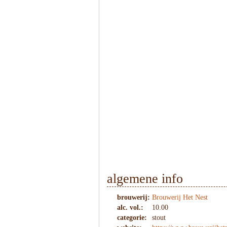
1
/
5
algemene info
brouwerij:
Brouwerij Het Nest
alc. vol.:
10.00
categorie:
stout