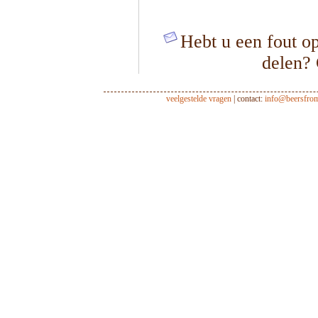
Hebt u een fout op
delen?
veelgestelde vragen
| contact:
info@beersfro