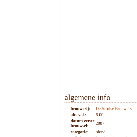
1
/
3
algemene info
brouwerij:
De Struise Brouwers
alc. vol.:
6.00
datum eerste
2007
brouwsel:
categorie:
blond