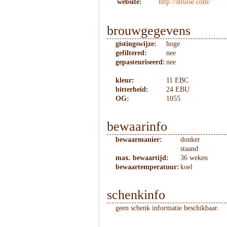
website:
http://struise.com/
brouwgegevens
gistingswijze:
hoge
gefiltered:
nee
gepasteuriseerd:
nee
kleur:
11 EBC
bitterheid:
24 EBU
OG:
1055
bewaarinfo
bewaarmanier:
donker
staand
max. bewaartijd:
36 weken
bewaartemperatuur:
koel
schenkinfo
geen schenk informatie beschikbaar.