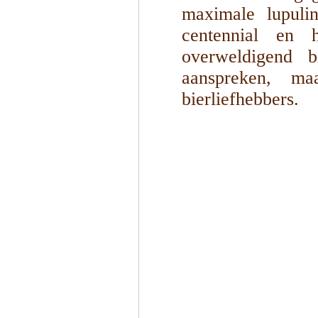
maximale lupulin
centennial en h
overweldigend b
aanspreken, m
bierliefhebbers.
1
/
4