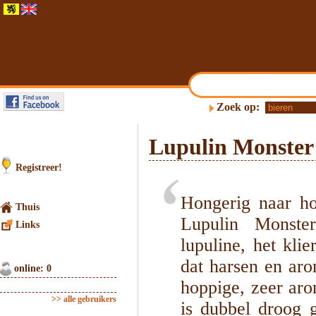
Zoek op:
Lupulin Monster
Registreer!
Hongerig naar h
Thuis
Lupulin Monste
Links
lupuline, het kli
dat harsen en aro
online: 0
hoppige, zeer ar
>> alle gebruikers
is dubbel droog 