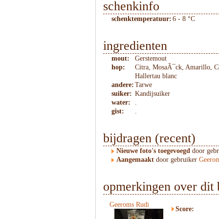
schenkinfo
schenktemperatuur:
6 - 8 °C
ingredienten
mout:
Gerstemout
hop:
Citra, MosaÃ¯ck, Amarillo, C
Hallertau blanc
andere:
Tarwe
suiker:
Kandijsuiker
water:
.
gist:
.
bijdragen (recent)
Nieuwe foto's toegevoegd
door geb
Aangemaakt
door gebruiker
Geerom
opmerkingen over dit 
Geeroms Rudi
Score: