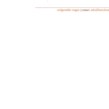
veelgestelde vragen
| contact:
info@beersfro