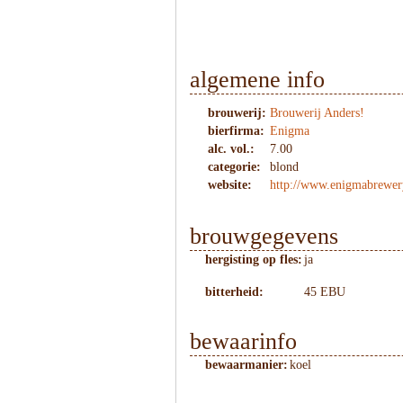
algemene info
brouwerij:
Brouwerij Anders!
bierfirma:
Enigma
alc. vol.:
7.00
categorie:
blond
website:
http://www.enigmabrewery
brouwgegevens
hergisting op fles:
ja
bitterheid:
45 EBU
bewaarinfo
bewaarmanier:
koel